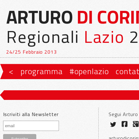
ARTURO
DI COR
Regionali
Lazio
2
24/25 Febbraio 2013
Vai al contenuto principale
Vai al contenuto secondario
<
programma
#openlazio
contat
Menu principale
Iscriviti alla Newsletter
Segui Arturo
arturodicorin