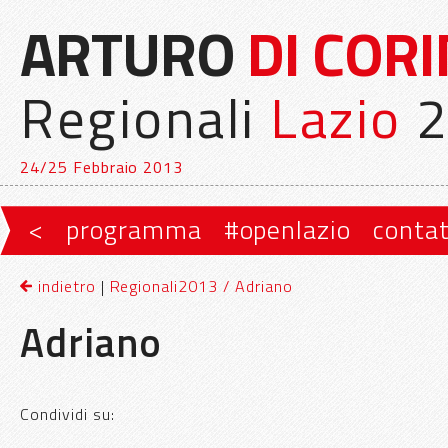
ARTURO
DI COR
Regionali
Lazio
2
24/25 Febbraio 2013
Vai al contenuto principale
Vai al contenuto secondario
<
programma
#openlazio
contat
Menu principale
indietro
|
Regionali2013 / Adriano
Adriano
Condividi su: