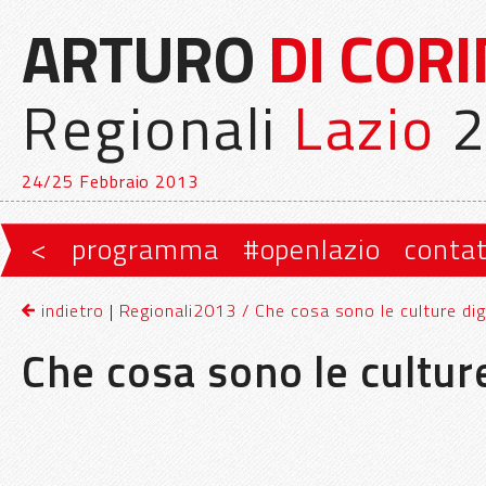
ARTURO
DI COR
Regionali
Lazio
2
24/25 Febbraio 2013
Vai al contenuto principale
Vai al contenuto secondario
<
programma
#openlazio
contat
Menu principale
indietro
|
Regionali2013 / Che cosa sono le culture digi
Che cosa sono le culture