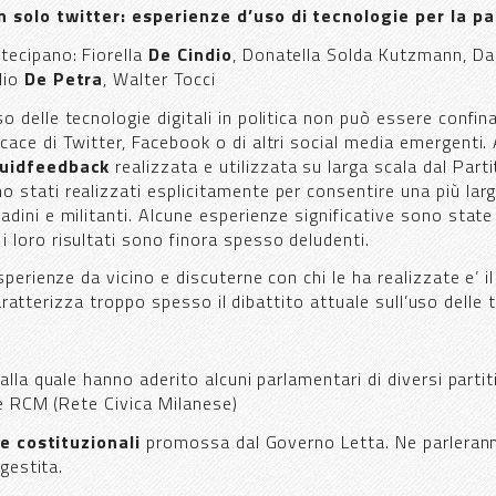
 solo twitter: esperienze d’uso di tecnologie per la pa
tecipano: Fiorella
De Cindio
, Donatella Solda Kutzmann, D
lio
De Petra
, Walter Tocci
so delle tecnologie digitali in politica non può essere confin
icace di Twitter, Facebook o di altri social media emergenti.
quidfeedback
realizzata e utilizzata su larga scala dal Parti
o stati realizzati esplicitamente per consentire una più larg
tadini e militanti. Alcune esperienze significative sono state 
i loro risultati sono finora spesso deludenti.
erienze da vicino e discuterne con chi le ha realizzate e’ i
aratterizza troppo spesso il dibattito attuale sull’uso delle te
alla quale hanno aderito alcuni parlamentari di diversi partiti
e RCM (Rete Civica Milanese)
e costituzionali
promossa dal Governo Letta. Ne parleran
gestita.