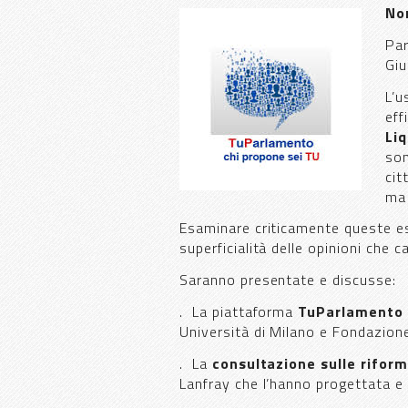
Non
Par
Giu
L’u
eff
Li
son
cit
ma 
Esaminare criticamente queste esp
superficialità delle opinioni che c
Saranno presentate e discusse:
. La piattaforma
TuParlamento
Università di Milano e Fondazion
. La
consultazione sulle riform
Lanfray che l’hanno progettata e 