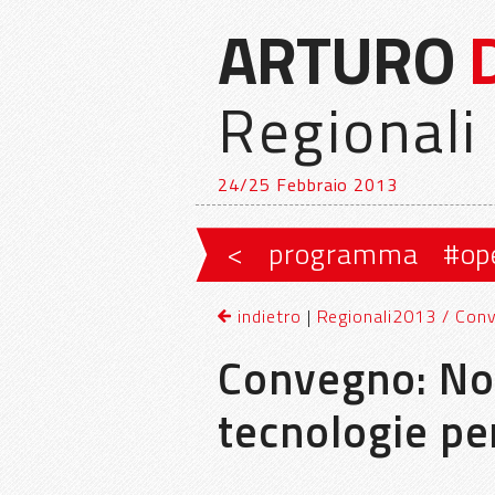
ARTURO
Regionali
24/25 Febbraio 2013
Vai al contenuto principale
Vai al contenuto secondario
<
programma
#op
Menu principale
indietro
|
Regionali2013 / Conve
Convegno: Non
tecnologie per