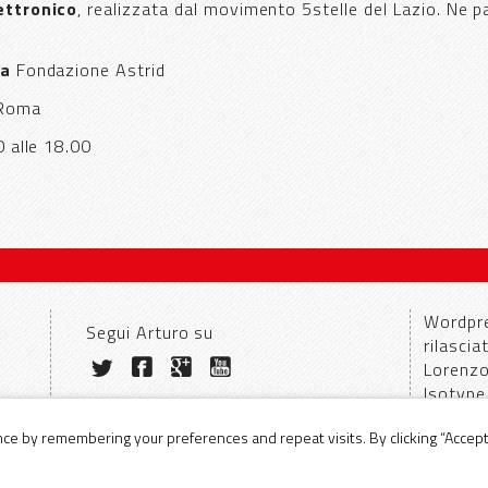
ettronico
, realizzata dal movimento 5stelle del Lazio. Ne pa
la
Fondazione Astrid
 Roma
0 alle 18.00
Wordpr
Segui Arturo su
rilasci
Lorenz
Isotype
arturodicorinto.it
e by remembering your preferences and repeat visits. By clicking “Accept”
programma
contatti
wiki