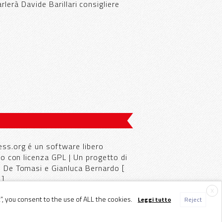
rlerà Davide Barillari consigliere
ess.org
é un software libero
ato con
licenza GPL
| Un progetto di
o De Tomasi
e
Gianluca Bernardo
[
]
X
, you consent to the use of ALL the cookies.
Leggi tutto
Reject