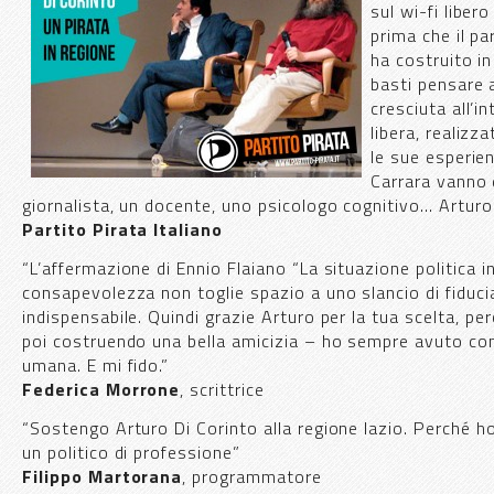
sul wi-fi liber
prima che il pa
ha costruito in
basti pensare a
cresciuta all’i
libera, realizz
le sue esperie
Carrara vanno 
giornalista, un docente, uno psicologo cognitivo… Arturo 
Partito Pirata Italiano
“L’affermazione di Ennio Flaiano “La situazione politica i
consapevolezza non toglie spazio a uno slancio di fiduc
indispensabile. Quindi grazie Arturo per la tua scelta, p
poi costruendo una bella amicizia – ho sempre avuto conf
umana. E mi fido.”
Federica Morrone
, scrittrice
“Sostengo Arturo Di Corinto alla regione lazio. Perché h
un politico di professione”
Filippo Martorana
, programmatore