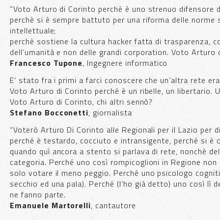
“Voto Arturo di Corinto perchè è uno strenuo difensore del
perchè si è sempre battuto per una riforma delle norme su
intellettuale;
perchè sostiene la cultura hacker fatta di trasparenza, c
dell’umanità e non delle grandi corporation. Voto Arturo di 
Francesco Tupone
, Ingegnere informatico
E’ stato fra i primi a farci conoscere che un’altra rete er
Voto Arturo di Corinto perché è un ribelle, un libertario. U
Voto Arturo di Corinto, chi altri sennò?
Stefano Bocconetti
, giornalista
“Voterò Arturo Di Corinto alle Regionali per il Lazio per 
perché è testardo, cocciuto e intransigente, perché si è o
quando quì ancora a stento si parlava di rete, nonchè del
categoria. Perché uno così rompicoglioni in Regione non 
solo votare il meno peggio. Perché uno psicologo cogniti
secchio ed una pala). Perché (l’ho già detto) uno così lì 
ne fanno parte.
Emanuele Martorelli
, cantautore