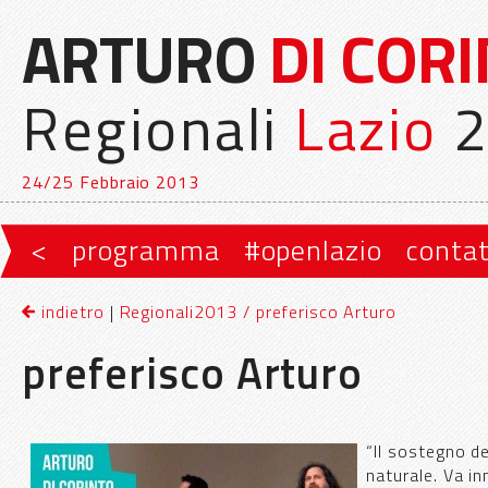
ARTURO
DI COR
Regionali
Lazio
2
24/25 Febbraio 2013
Vai al contenuto principale
Vai al contenuto secondario
<
programma
#openlazio
contat
Menu principale
indietro
|
Regionali2013 / preferisco Arturo
preferisco Arturo
“Il sostegno de
naturale. Va in