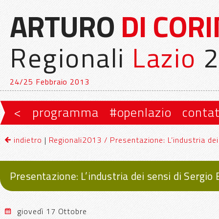
ARTURO
DI COR
Regionali
Lazio
2
24/25 Febbraio 2013
Vai al contenuto principale
Vai al contenuto secondario
<
programma
#openlazio
contat
Menu principale
indietro
|
Regionali2013 / Presentazione: L’industria dei 
Presentazione: L’industria dei sensi di Sergio 
giovedì 17 Ottobre