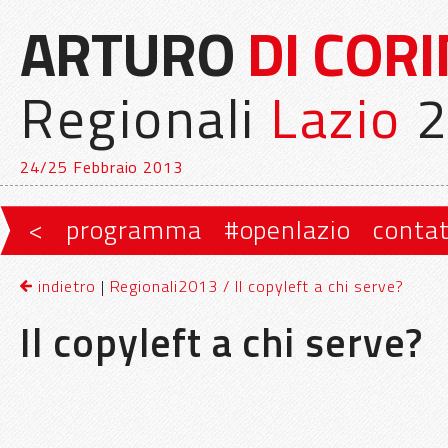
ARTURO
DI COR
Regionali
Lazio
2
24/25 Febbraio 2013
Vai al contenuto principale
Vai al contenuto secondario
<
programma
#openlazio
contat
Menu principale
indietro
|
Regionali2013 / Il copyleft a chi serve?
Il copyleft a chi serve?