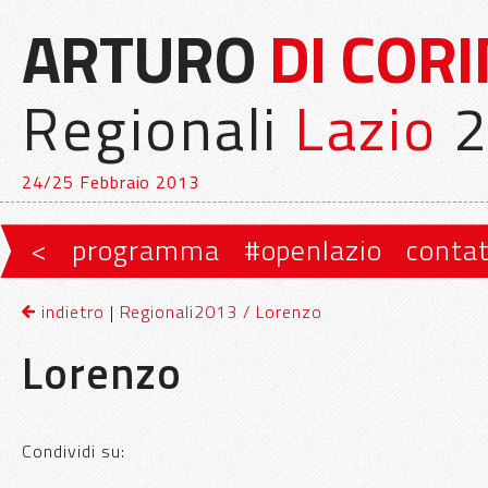
ARTURO
DI COR
Regionali
Lazio
2
24/25 Febbraio 2013
Vai al contenuto principale
Vai al contenuto secondario
<
programma
#openlazio
contat
Menu principale
indietro
|
Regionali2013 / Lorenzo
Lorenzo
Condividi su: