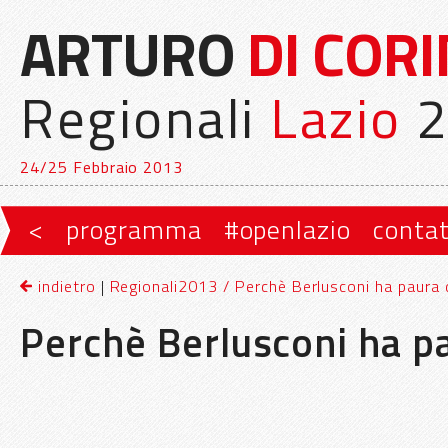
ARTURO
DI COR
Regionali
Lazio
2
24/25 Febbraio 2013
Vai al contenuto principale
Vai al contenuto secondario
<
programma
#openlazio
contat
Menu principale
indietro
|
Regionali2013 / Perchè Berlusconi ha paura d
Perchè Berlusconi ha pa