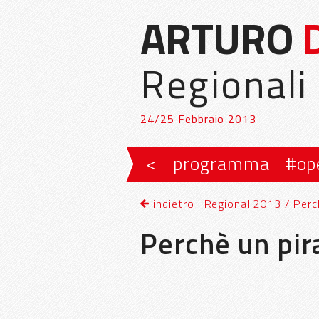
ARTURO
Regionali
24/25 Febbraio 2013
Vai al contenuto principale
Vai al contenuto secondario
<
programma
#op
Menu principale
indietro
|
Regionali2013 / Perc
Perchè un pir