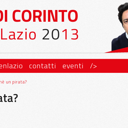
DI CORINTO
Lazio
20
13
enlazio
contatti
eventi
/>
hè un pirata?
ata?