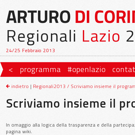
ARTURO
DI COR
Regionali
Lazio
2
24/25 Febbraio 2013
Vai al contenuto principale
Vai al contenuto secondario
<
programma
#openlazio
contat
Menu principale
indietro
|
Regionali2013 / Scriviamo insieme il progr
Scriviamo insieme il 
In omaggio alla logica della trasparenza e della parteci
pagina wiki.