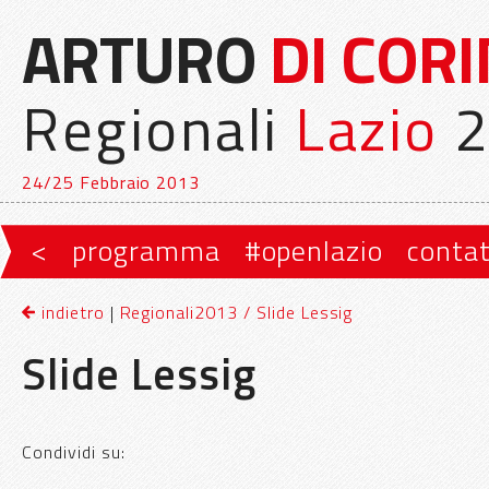
ARTURO
DI COR
Regionali
Lazio
2
24/25 Febbraio 2013
Vai al contenuto principale
Vai al contenuto secondario
<
programma
#openlazio
contat
Menu principale
indietro
|
Regionali2013 / Slide Lessig
Slide Lessig
Condividi su: