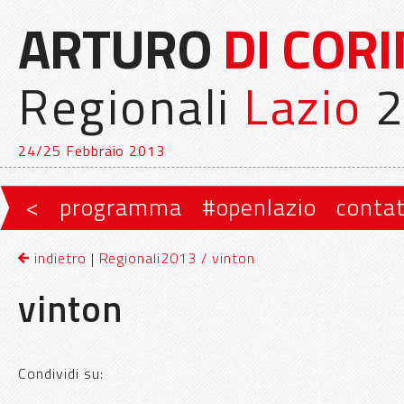
ARTURO
DI COR
Regionali
Lazio
2
24/25 Febbraio 2013
Vai al contenuto principale
Vai al contenuto secondario
<
programma
#openlazio
contat
Menu principale
indietro
|
Regionali2013 / vinton
vinton
Condividi su: