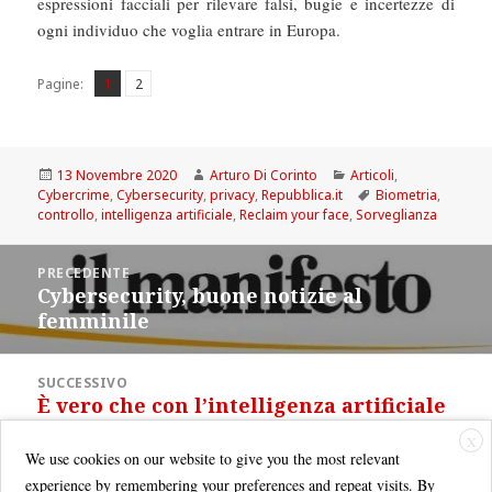
espressioni facciali per rilevare falsi, bugie e incertezze di
ogni individuo che voglia entrare in Europa.
Pagina
Pagina
,
Pagine:
1
2
Scritto
Autore
Categorie
13 Novembre 2020
Arturo Di Corinto
Articoli
,
il
Tag
Cybercrime
,
Cybersecurity
,
privacy
,
Repubblica.it
Biometria
,
controllo
,
intelligenza artificiale
,
Reclaim your face
,
Sorveglianza
Navigazione
PRECEDENTE
articoli
Cybersecurity, buone notizie al
Articolo
femminile
precedente:
SUCCESSIVO
È vero che con l’intelligenza artificiale
Articolo
si possono falsificare le persone?
successivo:
X
We use cookies on our website to give you the most relevant
experience by remembering your preferences and repeat visits. By