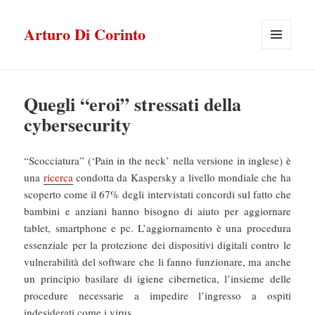
Arturo Di Corinto
MENU
E
WIDGET
Quegli “eroi” stressati della
cybersecurity
“Scocciatura” (‘Pain in the neck’ nella versione in inglese) è
una
ricerca
condotta da Kaspersky a livello mondiale che ha
scoperto come il 67% degli intervistati concordi sul fatto che
bambini e anziani hanno bisogno di aiuto per aggiornare
tablet, smartphone e pc. L’aggiornamento è una procedura
essenziale per la protezione dei dispositivi digitali contro le
vulnerabilità del software che li fanno funzionare, ma anche
un principio basilare di igiene cibernetica, l’insieme delle
procedure necessarie a impedire l’ingresso a ospiti
indesiderati come i virus.