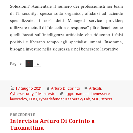
Soluzioni? Aumentare il numero dei professionisti nei team
di IT security, spesso sotto organico; affidarsi ad aziende
specializzate, i così detti Managed service provider;
utilizzare metodi di “detection e response” più efficaci, come
quelli basati sull’intelligenza artificiale che riducono i falsi
positivi e liberano tempo agli specialisti umani. Insomma,
bisogna investire nella sicurezza e nel benessere lavorativo.
Pagina
Pagina
,
Pagine:
1
2
Scritto
Autore
Categorie
17 Giugno 2021
Arturo Di Corinto
Articoli
,
il
Tag
Cybersecurity
,
Il Manifesto
aggiornamenti
,
benessere
lavorativo
,
CERT
,
cyberdefender
,
Kaspersky Lab
,
SOC
,
stress
Navigazione
PRECEDENTE
articoli
Intervista Arturo Di Corinto a
Articolo
Unomattina
precedente: