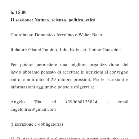
h. 15.00
II sessione: Natura, scienza, politica, etica
Coordinano Domenico Jervolino e Walter Baier
Relatori: Gianni Tamino, Juha Koivisto, Janine Guespine
Per poterci permettere una migliore organizzazione dei
lavori abbiamo pensato di accettare le iscrizioni al convegno
entro e non oltre il 29 ottobre prossimi. Per le iscrizioni e
informazioni aggiuntive potete rivolgervi a:
Angelo Tria: tel +390668135824 – email
angelo.tria@gmail.com
(l’iscrizione è obbligatoria)
N. B. per i giorni 8 e 9 ricordiamo ai nostri ospiti che sarà