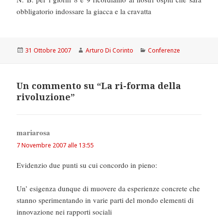
obbligatorio indossare la giacca e la cravatta
Scritto
Autore
Categorie
31 Ottobre 2007
Arturo Di Corinto
Conferenze
il
Un commento su “La ri-forma della
rivoluzione”
mariarosa
ha
detto:
7 Novembre 2007 alle 13:55
Evidenzio due punti su cui concordo in pieno:
Un’ esigenza dunque di muovere da esperienze concrete che
stanno sperimentando in varie parti del mondo elementi di
innovazione nei rapporti sociali