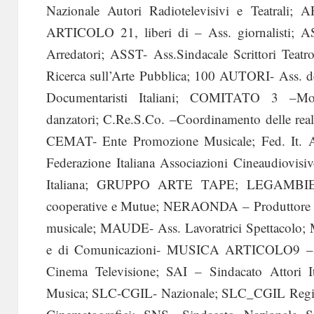
Nazionale Autori Radiotelevisivi e Teatrali; A
ARTICOLO 21, liberi di – Ass. giornalisti; A
Arredatori; ASST- Ass.Sindacale Scrittori Te
Ricerca sull’Arte Pubblica; 100 AUTORI- Ass. del
Documentaristi Italiani; COMITATO 3 –Mo
danzatori; C.Re.S.Co. –Coordinamento delle real
CEMAT- Ente Promozione Musicale; Fed. It. Art
Federazione Italiana Associazioni Cineaudiovis
Italiana; GRUPPO ARTE TAPE; LEGAMBIENT
cooperative e Mutue; NERAONDA – Produtto
musicale; MAUDE- Ass. Lavoratrici Spettacolo;
e di Comunicazioni- MUSICA ARTICOLO9 – Ass
Cinema Televisione; SAI – Sindacato Attori It
Musica; SLC-CGIL- Nazionale; SLC_CGIL Region