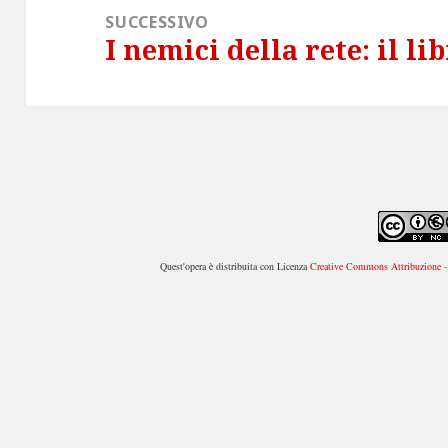
SUCCESSIVO
I nemici della rete: il li
Articolo
successivo:
Quest'opera è distribuita con Licenza
Creative Commons Attribuzione - 