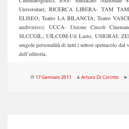
Cinematografici; SNS- Sindacato Nazionale 
Universitari; RICERCA LIBERA- TAM TAM c
ELISEO; Teatro LA BILANCIA; Teatro VASCELL
audivisivo); UCCA- Unione Circoli Cinemato
SLCCGIL; UILCOM-Uil Lazio; USIGRAI; ZERO
singole personalità di tutti i settori spettacolo dal 
dell’editoria.
Scritto
Autore
17 Gennaio 2011
Arturo Di Corinto
il