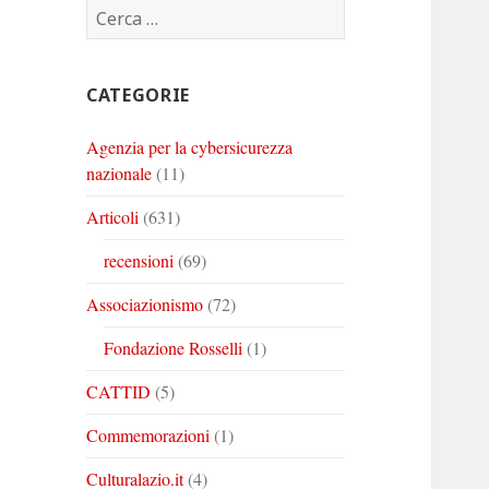
Ricerca
Corinto
Corinto
Corinto
per:
su
su
su
Twitter
Youtube
Linkedin
CATEGORIE
Agenzia per la cybersicurezza
nazionale
(11)
Articoli
(631)
recensioni
(69)
Associazionismo
(72)
Fondazione Rosselli
(1)
CATTID
(5)
Commemorazioni
(1)
Culturalazio.it
(4)