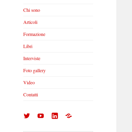
Chi sono
Articoli
Formazione
Libri
Interviste
Foto gallery
Video
Contatti
Arturo
Arturo
Arturo
Foto
Di
Di
Di
gallery