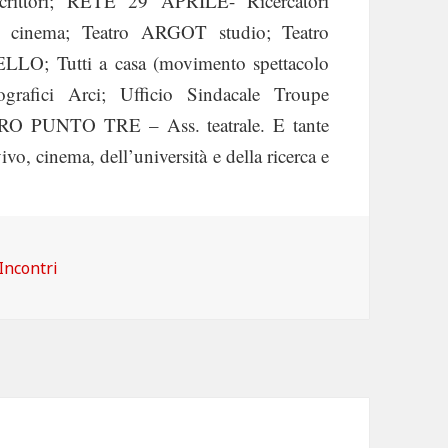
Scrittori; RETE 29 APRILE- Ricercatori
inema; Teatro ARGOT studio; Teatro
O; Tutti a casa (movimento spettacolo
grafici Arci; Ufficio Sindacale Troupe
 PUNTO TRE – Ass. teatrale. E tante
vivo, cinema, dell’università e della ricerca e
Categorie
Incontri