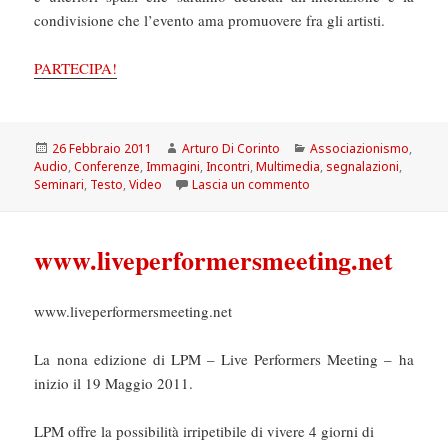
condivisione che l’evento ama promuovere fra gli artisti.
PARTECIPA!
Scritto
Autore
Categorie
26 Febbraio 2011
Arturo Di Corinto
Associazionismo
,
il
Audio
,
Conferenze
,
Immagini
,
Incontri
,
Multimedia
,
segnalazioni
,
su Live performers mee
Seminari
,
Testo
,
Video
Lascia un commento
www.liveperformersmeeting.net
www.liveperformersmeeting.net
La nona edizione di LPM – Live Performers Meeting – ha
inizio il 19 Maggio 2011.
LPM offre la possibilità irripetibile di vivere 4 giorni di