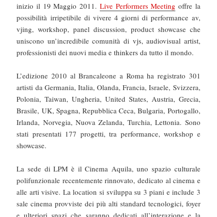
inizio il 19 Maggio 2011.
Live Performers Meeting
offre la
possibilità irripetibile di vivere 4 giorni di performance av,
vjing, workshop, panel discussion, product showcase che
uniscono un’incredibile comunità di vjs, audiovisual artist,
professionisti dei nuovi media e thinkers da tutto il mondo.
L’edizione 2010 al Brancaleone a Roma ha registrato 301
artisti da Germania, Italia, Olanda, Francia, Israele, Svizzera,
Polonia, Taiwan, Ungheria, United States, Austria, Grecia,
Brasile, UK, Spagna, Repubblica Ceca, Bulgaria, Portogallo,
Irlanda, Norvegia, Nuova Zelanda, Turchia, Lettonia. Sono
stati presentati 177 progetti, tra performance, workshop e
showcase.
La sede di LPM è il Cinema Aquila, uno spazio culturale
polifunzionale recentemente rinnovato, dedicato al cinema e
alle arti visive. La location si sviluppa su 3 piani e include 3
sale cinema provviste dei più alti standard tecnologici, foyer
e ulteriori spazi che saranno dedicati all’interazione e la