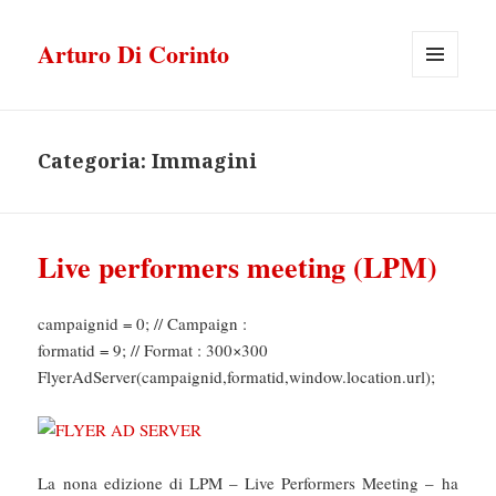
Arturo Di Corinto
MENU
E
WIDGET
Categoria:
Immagini
Live performers meeting (LPM)
campaignid = 0; // Campaign :
formatid = 9; // Format : 300×300
FlyerAdServer(campaignid,formatid,window.location.url);
La nona edizione di LPM – Live Performers Meeting – ha