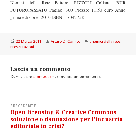
Nemici della Rete Editore: RIZZOLI Collana: BUR
FUTUROPASSATO Pagine: 300 Prezzo: 11,50 euro Anno
prima edizione: 2010 ISBN: 17042758
Scritto
Autore
Categorie
22 Marzo 2011
Arturo Di Corinto
I nemici della rete
,
il
Presentazioni
Lascia un commento
Devi essere
connesso
per inviare un commento.
Navigazione
PRECEDENTE
articoli
Open licensing & Creative Commons:
Articolo
soluzione o dannazione per l’industria
precedente:
editoriale in crisi?