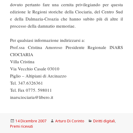
dovuto pertanto fare una cernita privilegiando per questa
edizione le Regioni storiche della Ciociaria, del Centro Sud
e della Dalmazia-Croazia che hanno subito più di altre il
processo della damnatio memoriae.
Per qualsiasi informazione indirizzarsi a:
Prof.ssa Cristina Amoroso Presidente Regionale INARS
CIOCIARIA
Villa Cristina
Via Vecchio Casale 03010
Piglio – Altipiani di Arcinazzo
Tel. 347.6326361
Tel. Fax 0775. 598011
inarsciociaria@libero.it
Scritto
Autore
Categorie
14 Dicembre 2007
Arturo Di Corinto
Diritti digitali
,
il
Premi ricevuti