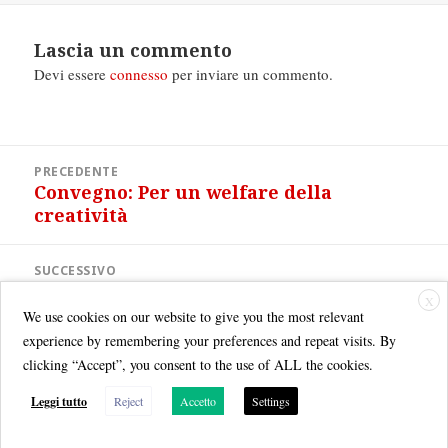
Lascia un commento
Devi essere
connesso
per inviare un commento.
Navigazione
PRECEDENTE
articoli
Convegno: Per un welfare della
Articolo
creatività
precedente:
SUCCESSIVO
Diritto d’autore o dell’editore?
Articolo
X
successivo:
We use cookies on our website to give you the most relevant
experience by remembering your preferences and repeat visits. By
clicking “Accept”, you consent to the use of ALL the cookies.
Leggi tutto
Reject
Accetto
Settings
Quest'opera è distribuita con Licenza
Creative Commons Attribuzione - Non commerciale - Condividi allo
stesso modo 3.0 Italia
.