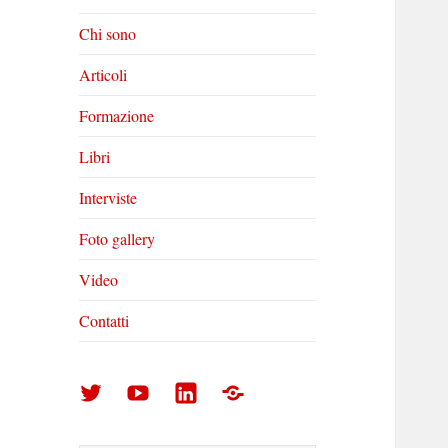
Chi sono
Articoli
Formazione
Libri
Interviste
Foto gallery
Video
Contatti
Arturo
Arturo
Arturo
Foto
Di
Di
Di
gallery