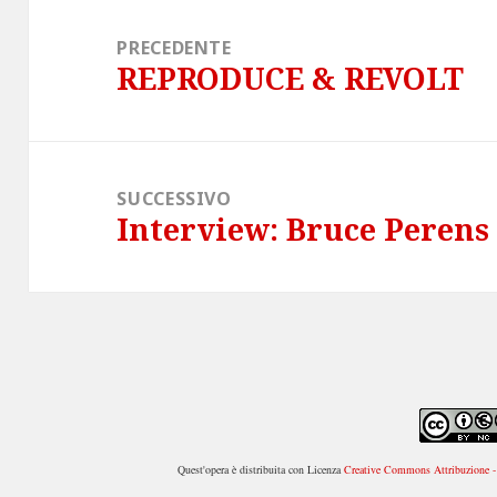
Navigazione
articoli
PRECEDENTE
REPRODUCE & REVOLT
Articolo
precedente:
SUCCESSIVO
Interview: Bruce Perens
Articolo
successivo:
Quest'opera è distribuita con Licenza
Creative Commons Attribuzione - 