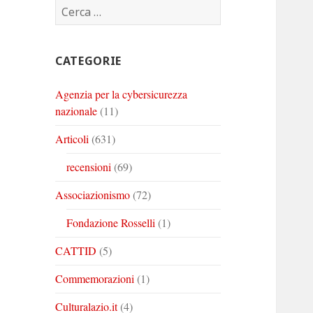
Ricerca
Corinto
Corinto
Corinto
per:
su
su
su
Twitter
Youtube
Linkedin
CATEGORIE
Agenzia per la cybersicurezza
nazionale
(11)
Articoli
(631)
recensioni
(69)
Associazionismo
(72)
Fondazione Rosselli
(1)
CATTID
(5)
Commemorazioni
(1)
Culturalazio.it
(4)