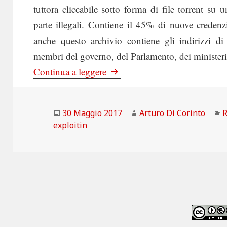
tuttora cliccabile sotto forma di file torrent su 
parte illegali. Contiene il 45% di nuove credenz
anche questo archivio contiene gli indirizzi di
membri del governo, del Parlamento, dei ministeri
La Repubblica: Exploit.in: altr
Continua a leggere
Scritto
Autore
C
30 Maggio 2017
Arturo Di Corinto
R
il
exploitin