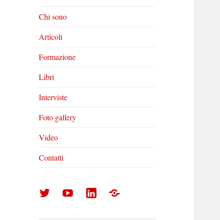
Chi sono
Articoli
Formazione
Libri
Interviste
Foto gallery
Video
Contatti
Arturo
Arturo
Arturo
Foto
Di
Di
Di
gallery