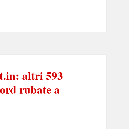
.in: altri 593
word rubate a