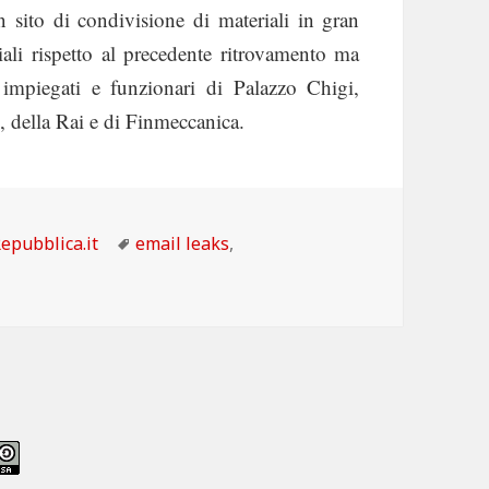
un sito di condivisione di materiali in gran
iali rispetto al precedente ritrovamento ma
 impiegati e funzionari di Palazzo Chigi,
, della Rai e di Finmeccanica.
i 593 milioni di mail e password rubate a banche, tv e mini
ategorie
Tag
epubblica.it
email leaks
,