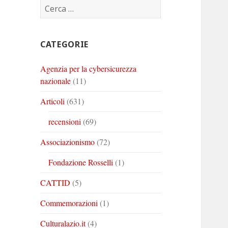
Ricerca
Corinto
Corinto
Corinto
per:
su
su
su
Twitter
Youtube
Linkedin
CATEGORIE
Agenzia per la cybersicurezza
nazionale
(11)
Articoli
(631)
recensioni
(69)
Associazionismo
(72)
Fondazione Rosselli
(1)
CATTID
(5)
Commemorazioni
(1)
Culturalazio.it
(4)