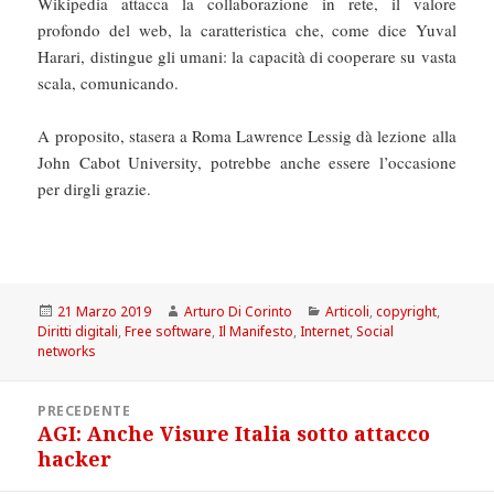
Wikipedia attacca la collaborazione in rete, il valore
profondo del web, la caratteristica che, come dice Yuval
Harari, distingue gli umani: la capacità di cooperare su vasta
scala, comunicando.
A proposito, stasera a Roma Lawrence Lessig dà lezione alla
John Cabot University, potrebbe anche essere l’occasione
per dirgli grazie.
Scritto
Autore
Categorie
21 Marzo 2019
Arturo Di Corinto
Articoli
,
copyright
,
il
Diritti digitali
,
Free software
,
Il Manifesto
,
Internet
,
Social
networks
Navigazione
PRECEDENTE
articoli
AGI: Anche Visure Italia sotto attacco
Articolo
hacker
precedente: