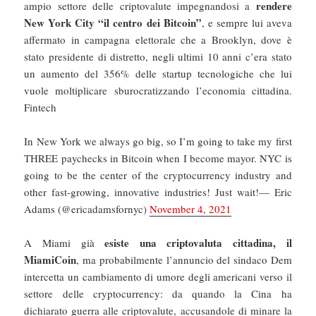
rendere
ampio settore delle criptovalute impegnandosi a
New York City “il centro dei Bitcoin”
, e sempre lui aveva
affermato in campagna elettorale che a Brooklyn, dove è
stato presidente di distretto, negli ultimi 10 anni c’era stato
un aumento del 356% delle startup tecnologiche che lui
vuole moltiplicare sburocratizzando l’economia cittadina.
Fintech
In New York we always go big, so I’m going to take my first
THREE paychecks in Bitcoin when I become mayor. NYC is
going to be the center of the cryptocurrency industry and
other fast-growing, innovative industries! Just wait!— Eric
Adams (@ericadamsfornyc)
November 4, 2021
esiste una criptovaluta cittadina, il
A Miami già
MiamiCoin
, ma probabilmente l’annuncio del sindaco Dem
intercetta un cambiamento di umore degli americani verso il
settore delle cryptocurrency: da quando la Cina ha
dichiarato guerra alle criptovalute, accusandole di minare la