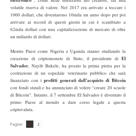
volatile riserva di valore. Nel 2017 era arrivato a toccare i
1000 dollari, che diventarono 10mila un anno dopo per poi
arrivare ai record di questi giorni in cui è scambiato a
62mila dollari con una capitalizzazione di mercato di oltre
un miliardo di dollari.
Mentre Paesi come Nigeria e Uganda stanno studiando la
El
creazione di criptomonete di Stato, il presidente di
Salvador
, Nayib Bukele, ha posato la prima pietra per la
costruzione di un ospedale veterinario pubblico che sarà
profitti generati dall’acquisto di Bitcoin
finanziato con i
con fondi statali e ha annunciato di volere “creare 20 scuole
di Bitcoin”. Intanto, il 7 settembre El Salvador è diventato il
primo Paese al mondo a dare corso legale a questa
criptovaluta.
Pagina
Pagina
,
Pagine:
1
2