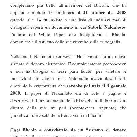
compleanno più bello all’inventore del Bitcoin, che ha
era il 31 ottobre del 2008
appena compiuto 13 anni:
quando alle 14 fu inviato a una lista di indirizzi mail di
Satoshi Nakamoto
crittografi esperti un documento in cui
,
l’autore del White Paper che inaugurava il Bitcoin,
comunicava il risultato delle sue ricerche sulla crittografia.
Nella mail, Nakamoto scriveva: “Ho lavorato su un nuovo
sistema di denaro elettronico. È completamente peer-to-peer,
e non ha bisogno di terze parti fidate” per validare le
transazioni. In quella frase Nakamoto aveva descritto il
sarebbe poi nata il 3 gennaio
cuore della criptovaluta che
2009
. Il paper di Nakamoto era di sole 8 pagine e
descriveva il funzionamento della blockchain, il libro mastro
diffuso della rete tra pari (peer-to-peer, appunto) che
garantiva l’univocità delle transazioni in bitcoin.
Bitcoin è considerato sia un “sistema di denaro
Oggi
elettronico”
, come nelle intenzioni del creatore, sia una