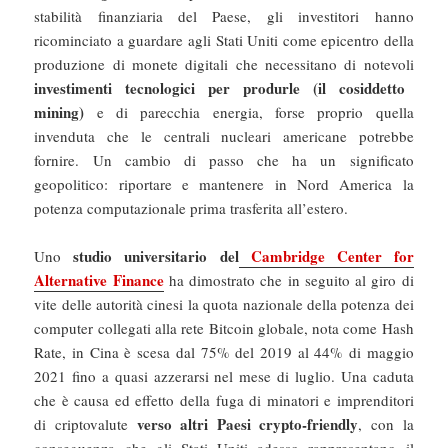
stabilità finanziaria del Paese, gli investitori hanno
ricominciato a guardare agli Stati Uniti come epicentro della
produzione di monete digitali che necessitano di notevoli
investimenti tecnologici per produrle (il cosiddetto
mining)
e di parecchia energia, forse proprio quella
invenduta che le centrali nucleari americane potrebbe
fornire. Un cambio di passo che ha un significato
geopolitico: riportare e mantenere in Nord America la
potenza computazionale prima trasferita all’estero.
studio universitario del
Cambridge Center for
Uno
Alternative Finance
ha dimostrato che in seguito al giro di
vite delle autorità cinesi la quota nazionale della potenza dei
computer collegati alla rete Bitcoin globale, nota come Hash
Rate, in Cina è scesa dal 75% del 2019 al 44% di maggio
2021 fino a quasi azzerarsi nel mese di luglio. Una caduta
che è causa ed effetto della fuga di minatori e imprenditori
verso altri Paesi crypto-friendly
di criptovalute
, con la
conseguenza che gli Stati Uniti adesso rappresentano il