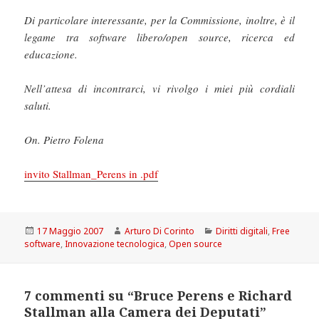
Di particolare interessante, per la Commissione, inoltre, è il
legame tra software libero/open source, ricerca ed
educazione.
Nell’attesa di incontrarci, vi rivolgo i miei più cordiali
saluti.
On. Pietro Folena
invito Stallman_Perens in .pdf
Scritto
Autore
Categorie
17 Maggio 2007
Arturo Di Corinto
Diritti digitali
,
Free
il
software
,
Innovazione tecnologica
,
Open source
7 commenti su “Bruce Perens e Richard
Stallman alla Camera dei Deputati”