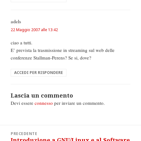
adels
ha
detto:
22 Maggio 2007 alle 13:42
ciao a tutti.
E’ prevista la trasmissione in streaming sul web delle
conferenze Stallman-Perens? Se si, dove?
ACCEDI PER RISPONDERE
Lascia un commento
Devi essere
connesso
per inviare un commento.
Navigazione
PRECEDENTE
articoli
Introduzione a GNU/Linux e al Software
Articolo