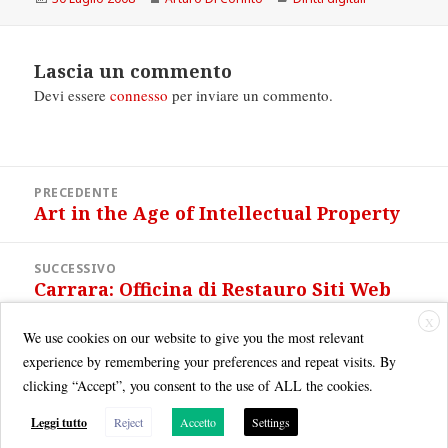
il
Lascia un commento
Devi essere
connesso
per inviare un commento.
Navigazione
PRECEDENTE
articoli
Art in the Age of Intellectual Property
Articolo
precedente:
SUCCESSIVO
Carrara: Officina di Restauro Siti Web
Articolo
08-09
successivo:
X
We use cookies on our website to give you the most relevant
experience by remembering your preferences and repeat visits. By
clicking “Accept”, you consent to the use of ALL the cookies.
Leggi tutto
Reject
Accetto
Settings
Quest'opera è distribuita con Licenza
Creative Commons Attribuzione - Non commerciale - Condividi allo