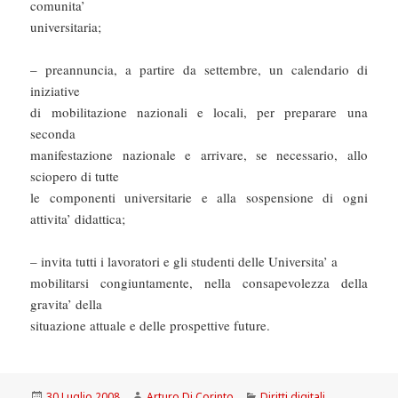
comunita’
universitaria;
– preannuncia, a partire da settembre, un calendario di
iniziative
di mobilitazione nazionali e locali, per preparare una
seconda
manifestazione nazionale e arrivare, se necessario, allo
sciopero di tutte
le componenti universitarie e alla sospensione di ogni
attivita’ didattica;
– invita tutti i lavoratori e gli studenti delle Universita’ a
mobilitarsi congiuntamente, nella consapevolezza della
gravita’ della
situazione attuale e delle prospettive future.
Scritto
Autore
Categorie
30 Luglio 2008
Arturo Di Corinto
Diritti digitali