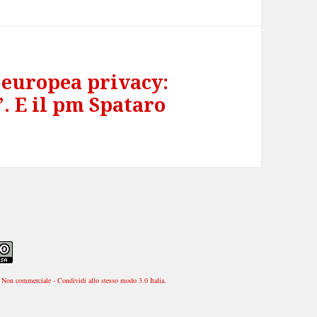
 europea privacy:
. E il pm Spataro
Non commerciale - Condividi allo stesso modo 3.0 Italia
.