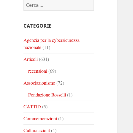
Ricerca
Corinto
Corinto
Corinto
per:
su
su
su
Twitter
Youtube
Linkedin
CATEGORIE
Agenzia per la cybersicurezza
nazionale
(11)
Articoli
(631)
recensioni
(69)
Associazionismo
(72)
Fondazione Rosselli
(1)
CATTID
(5)
Commemorazioni
(1)
Culturalazio.it
(4)