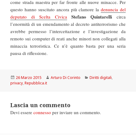
come strada maestra per far fronte alle nuove minacce. Per
questo hanno suscitato ancora più clamore la
denuncia del
Stefano Quintarelli
deputato di Scelta Civica
circa
l’enormità di un emendamento al decreto antiterrorismo che
avrebbe permesso l’intercettazione e l’investigazione da
remoto sui computer di reati anche minori non collegati alla
minaccia terroristica. Ce n’è quanto basta per una seria
pausa di riflessione.
Scritto
Autore
Categorie
26 Marzo 2015
Arturo Di Corinto
Diritti digitali
,
il
privacy
,
Repubblica.it
Lascia un commento
Devi essere
connesso
per inviare un commento.