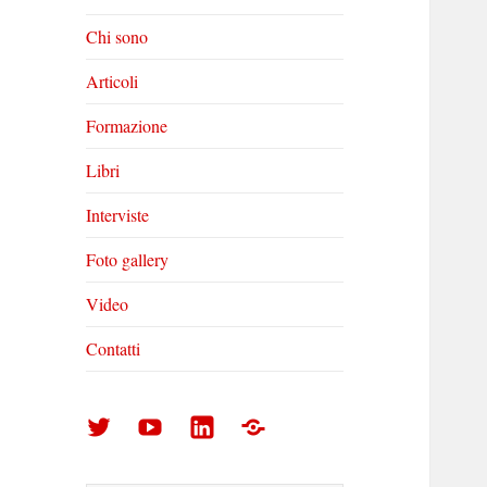
Chi sono
Articoli
Formazione
Libri
Interviste
Foto gallery
Video
Contatti
Arturo
Arturo
Arturo
Foto
Di
Di
Di
gallery