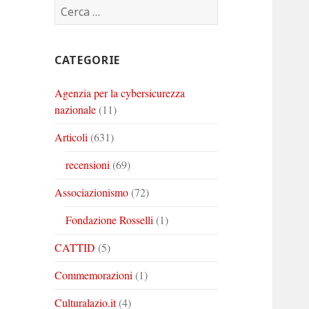
Ricerca
Corinto
Corinto
Corinto
per:
su
su
su
Twitter
Youtube
Linkedin
CATEGORIE
Agenzia per la cybersicurezza
nazionale
(11)
Articoli
(631)
recensioni
(69)
Associazionismo
(72)
Fondazione Rosselli
(1)
CATTID
(5)
Commemorazioni
(1)
Culturalazio.it
(4)