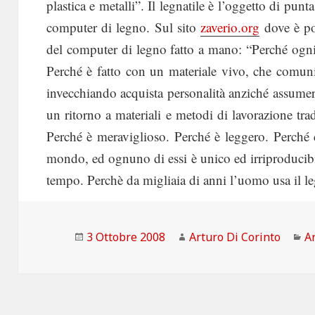
plastica e metalli”. Il legnatile è l’oggetto di pun
computer di legno. Sul sito
zaverio.org
dove è pos
del computer di legno fatto a mano: “Perché ogni 
Perché è fatto con un materiale vivo, che comunic
invecchiando acquista personalità anziché assumer
un ritorno a materiali e metodi di lavorazione trad
Perché è meraviglioso. Perché è leggero. Perché 
mondo, ed ognuno di essi è unico ed irriproducibi
tempo. Perchè da migliaia di anni l’uomo usa il le
Scritto
Autore
C
3 Ottobre 2008
Arturo Di Corinto
Ar
il