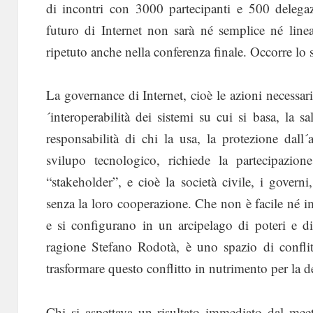
di incontri con 3000 partecipanti e 500 delega
futuro di Internet non sarà né semplice né line
ripetuto anche nella conferenza finale. Occorre lo sf
La governance di Internet, cioè le azioni necessarie 
´interoperabilità dei sistemi su cui si basa, la sa
responsabilità di chi la usa, la protezione dall´
svilupo tecnologico, richiede la partecipazione
“stakeholder”, e cioè la società civile, i govern
senza la loro cooperazione. Che non è facile né i
e si configurano in un arcipelago di poteri e di 
ragione Stefano Rodotà, è uno spazio di confli
trasformare questo conflitto in nutrimento per la 
Chi si aspettava un risultato immediato dal mee