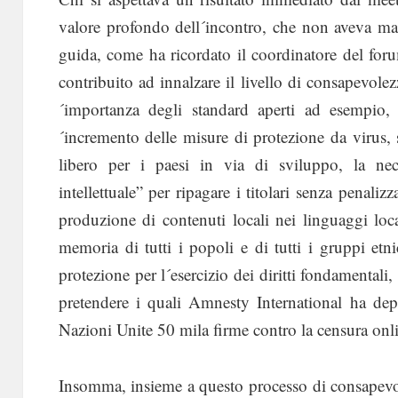
valore profondo dell´incontro, che non aveva ma
guida, come ha ricordato il coordinatore del fo
contribuito ad innalzare il livello di consapevolez
´importanza degli standard aperti ad esempio, pe
´incremento delle misure di protezione da virus,
libero per i paesi in via di sviluppo, la neces
intellettuale” per ripagare i titolari senza penalizz
produzione di contenuti locali nei linguaggi local
memoria di tutti i popoli e di tutti i gruppi etni
protezione per l´esercizio dei diritti fondamentali
pretendere i quali Amnesty International ha depo
Nazioni Unite 50 mila firme contro la censura onl
Insomma, insieme a questo processo di consapevoliz