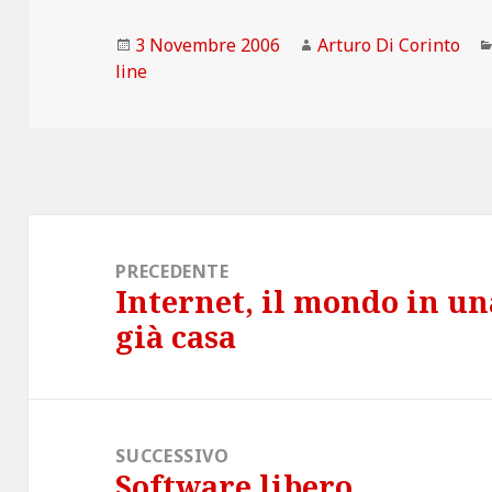
Scritto
Autore
3 Novembre 2006
Arturo Di Corinto
il
line
Navigazione
articoli
PRECEDENTE
Internet, il mondo in un
Articolo
già casa
precedente:
SUCCESSIVO
Software libero
Articolo