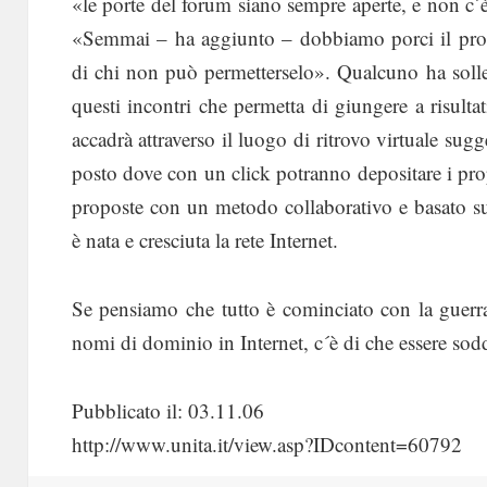
«le porte del forum siano sempre aperte, e non c´è 
«Semmai – ha aggiunto – dobbiamo porci il prob
di chi non può permetterselo». Qualcuno ha solle
questi incontri che permetta di giungere a risult
accadrà attraverso il luogo di ritrovo virtuale sugg
posto dove con un click potranno depositare i prop
proposte con un metodo collaborativo e basato s
è nata e cresciuta la rete Internet.
Se pensiamo che tutto è cominciato con la guerra
nomi di dominio in Internet, c´è di che essere soddi
Pubblicato il: 03.11.06
http://www.unita.it/view.asp?IDcontent=60792