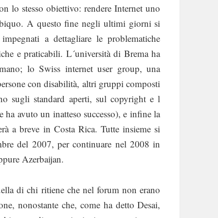
on lo stesso obiettivo: rendere Internet uno
iquo. A questo fine negli ultimi giorni si
 impegnati a dettagliare le problematiche
iche e praticabili. L´università di Brema ha
umano; lo Swiss internet user group, una
e persone con disabilità, altri gruppi composti
no sugli standard aperti, sul copyright e l
he ha avuto un inatteso successo), e infine la
rerà a breve in Costa Rica. Tutte insieme si
mbre del 2007, per continuare nel 2008 in
oppure Azerbaijan.
lla di chi ritiene che nel forum non erano
ersone, nonostante che, come ha detto Desai,