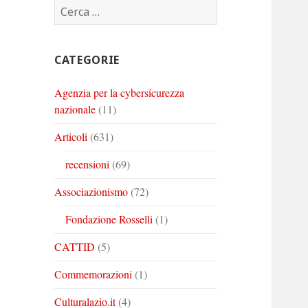
Ricerca
Corinto
Corinto
Corinto
per:
su
su
su
Twitter
Youtube
Linkedin
CATEGORIE
Agenzia per la cybersicurezza
nazionale
(11)
Articoli
(631)
recensioni
(69)
Associazionismo
(72)
Fondazione Rosselli
(1)
CATTID
(5)
Commemorazioni
(1)
Culturalazio.it
(4)