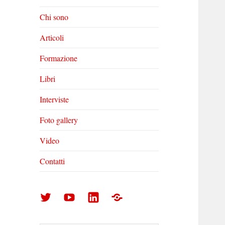
Chi sono
Articoli
Formazione
Libri
Interviste
Foto gallery
Video
Contatti
Arturo
Arturo
Arturo
Foto
Di
Di
Di
gallery