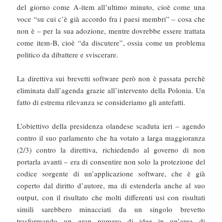
del giorno come A-item all’ultimo minuto, cioè come una
voce “su cui c’è già accordo fra i paesi membri” – cosa che
non è – per la sua adozione, mentre dovrebbe essere trattata
come item-B, cioè “da discutere”, ossia come un problema
politico da dibattere e sviscerare.
La direttiva sui brevetti software però non è passata perchè
eliminata dall’agenda grazie all’intervento della Polonia. Un
fatto di estrema rilevanza se consideriamo gli antefatti.
L’obiettivo della presidenza olandese scaduta ieri – agendo
contro il suo parlamento che ha votato a larga maggioranza
(2/3) contro la direttiva, richiedendo al governo di non
portarla avanti – era di consentire non solo la protezione del
codice sorgente di un’applicazione software, che è già
coperto dal diritto d’autore, ma di estenderla anche al suo
output, con il risultato che molti differenti usi con risultati
simili sarebbero minacciati da un singolo brevetto
trasformando un gran numero di idee in un’area di