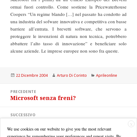
ormai fuori controllo. Come sostiene la Pricewaterhouse
Coopers “Un regime blando […] nel passato ha condotto ad
una industria del sofware innovativa e competitiva con basse
barriere all’entrata. I brevetti software, che servono a
proteggere le invenzioni di natura non tecnica, potrebbero
abbattere l’alto tasso di innovazione” e beneficiare solo
alcune aziende. Le imprese europee non sono fra queste.
Scritto
Autore
Categorie
22 Dicembre 2004
Arturo Di Corinto
Aprileonline
il
Navigazione
PRECEDENTE
articoli
Microsoft senza freni?
Articolo
precedente:
SUCCESSIVO
Bill Gates paga pegno
Articolo
X
successivo:
We use cookies on our website to give you the most relevant
experience by remembering your preferences and repeat visits. By