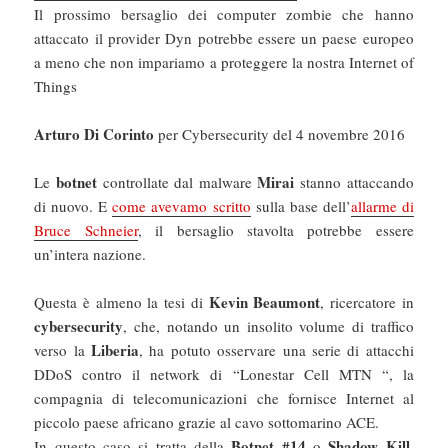
Il prossimo bersaglio dei computer zombie che hanno
attaccato il provider Dyn potrebbe essere un paese europeo
a meno che non impariamo a proteggere la nostra Internet of
Things
Arturo Di Corinto
per Cybersecurity del 4 novembre 2016
botnet
Mirai
Le
controllate dal malware
stanno attaccando
di nuovo. E
come avevamo scritto
sulla base dell’
allarme di
Bruce Schneier
, il bersaglio stavolta potrebbe essere
un’intera nazione.
Kevin Beaumont
Questa è almeno la tesi di
, ricercatore in
cybersecurity
, che, notando un insolito volume di traffico
Liberia
verso la
, ha potuto osservare una serie di attacchi
DDoS contro il network di “Lonestar Cell MTN “, la
compagnia di telecomunicazioni che fornisce Internet al
piccolo paese africano grazie al cavo sottomarino ACE.
Botnet #14
Shadow Kill
In questo caso si tratta della
o
,