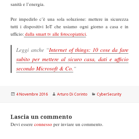
sanità e l’energia.
Per impedirlo c’è una sola soluzione: mettere in sicurezza
tutti i dispositivi IoT che usiamo ogni giorno a casa e in
ufficio:
dalla smart tv alle fotocopiatrici
.
Leggi anche “
Internet of things: 10 cose da fare
subito per mettere al sicuro casa, dati e ufficio
secondo Microsoft & Co.
“
Scritto
Autore
Categorie
4 Novembre 2016
Arturo Di Corinto
CyberSecurity
il
Lascia un commento
Devi essere
connesso
per inviare un commento.