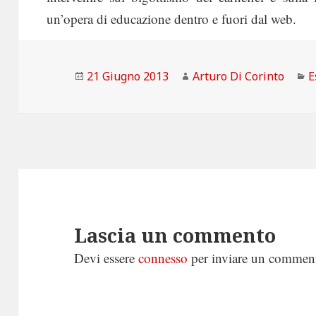
un’opera di educazione dentro e fuori dal web.
Scritto
Autore
C
21 Giugno 2013
Arturo Di Corinto
E
il
Lascia un commento
Devi essere
connesso
per inviare un commen