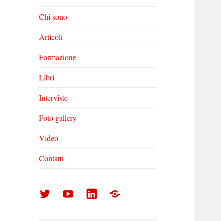
Chi sono
Articoli
Formazione
Libri
Interviste
Foto gallery
Video
Contatti
Arturo
Arturo
Arturo
Foto
Di
Di
Di
gallery