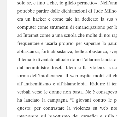
solo se, e fino a che, io glielo permetto». Nell’an
potrebbe partire dalle dichiarazioni di Jude Milho
era un hacker e come tale ha dedicato la sua vi
computer come strumenti di emancipazione per 
ad Internet come a una scuola che molte di noi r
frequentare e usarla proprio per superare la pau
abbastanza, forti abbastanza, belle abbastanza, sve
Il tema è diventato attuale dopo l’allarme lanciat
dal neoministro Josefa Idem sulla violenza sess
forma dell’intolleranza. Il web ospita molti siti ch
all’antisemitismo e all’islamofobia. Ridurre il t
verbali verso le donne non basta. Ne è consapevo
ha lanciato la campagna “I giovani contro le p
questo: per contrastare la violenza su web non
intervenire sul bigottismo dei carnefici e sulla 