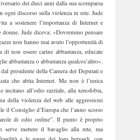
niversario dei dieci anni dalla sua scomparsa
n ogni discorso sulla violenza in rete. Jude
ta a sostenere l’importanza di Internet e
le donne. Jude diceva: «Dovremmo pensare
agazze non hanno mai avuto l’opportunità di
ra di non essere carine abbastanza, educate
glie abbastanza o abbastanza qualcos’altro».
o dal presidente della Camera dei Deputati e
uata che abita Internet. Ma non è l’unica
e incitano all’odio razziale, alla xenofobia,
ema della violenza del web alle aggressioni
le il Consiglio d’Europa che l’anno scorso
arole di odio online”. Il punto è proprio
 serve mettere il bavaglio alla rete, ma
fragilità e le paure dei loro bersagli, con