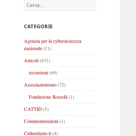
Ricerca
Corinto
Corinto
Corinto
per:
su
su
su
Twitter
Youtube
Linkedin
CATEGORIE
Agenzia per la cybersicurezza
nazionale
(11)
Articoli
(631)
recensioni
(69)
Associazionismo
(72)
Fondazione Rosselli
(1)
CATTID
(5)
Commemorazioni
(1)
Culturalazio.it
(4)