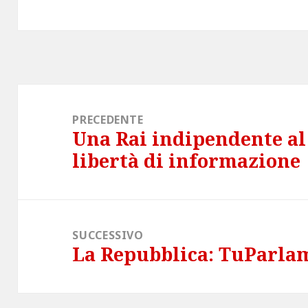
Navigazione
articoli
PRECEDENTE
Una Rai indipendente al 
Articolo
libertà di informazione
precedente:
SUCCESSIVO
La Repubblica: TuParla
Articolo
successivo: