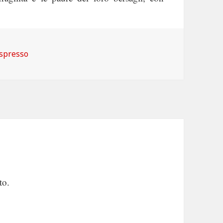
ategorie
spresso
to.