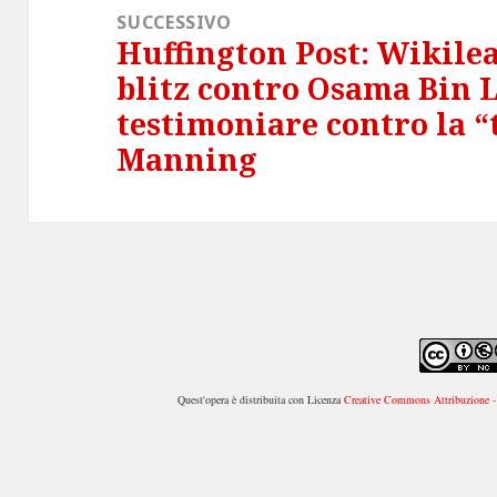
SUCCESSIVO
Huffington Post: Wikilea
Articolo
blitz contro Osama Bin 
successivo:
testimoniare contro la “
Manning
Quest'opera è distribuita con Licenza
Creative Commons Attribuzione - 