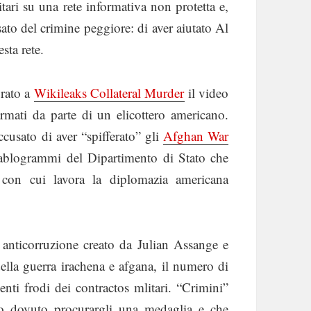
tari su una rete informativa non protetta e,
usato del crimine peggiore: di aver aiutato Al
sta rete.
urato a
Wikileaks Collateral Murder
il video
sarmati da parte di un elicottero americano.
cusato di aver “spifferato” gli
Afghan War
ablogrammi del Dipartimento di Stato che
con cui lavora la diplomazia americana
 anticorruzione creato da Julian Assange e
della guerra irachena e afgana, il numero di
uenti frodi dei contractos mlitari. “Crimini”
o dovuto procurargli una medaglia e che