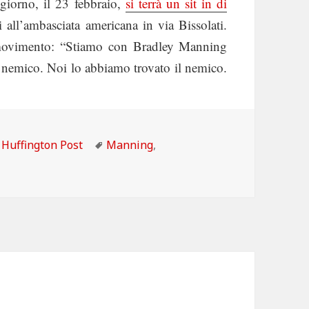
giorno, il 23 febbraio,
si terrà un sit in di
ll’ambasciata americana in via Bissolati.
l movimento: “Stiamo con Bradley Manning
il nemico. Noi lo abbiamo trovato il nemico.
Categorie
Tag
Huffington Post
Manning
,