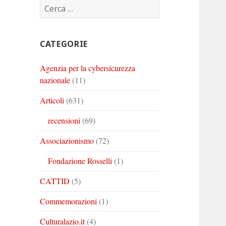
Ricerca
Corinto
Corinto
Corinto
per:
su
su
su
Twitter
Youtube
Linkedin
CATEGORIE
Agenzia per la cybersicurezza
nazionale
(11)
Articoli
(631)
recensioni
(69)
Associazionismo
(72)
Fondazione Rosselli
(1)
CATTID
(5)
Commemorazioni
(1)
Culturalazio.it
(4)