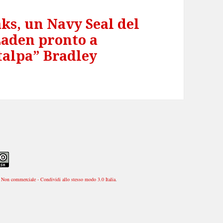
ks, un Navy Seal del
Laden pronto a
talpa” Bradley
Non commerciale - Condividi allo stesso modo 3.0 Italia
.