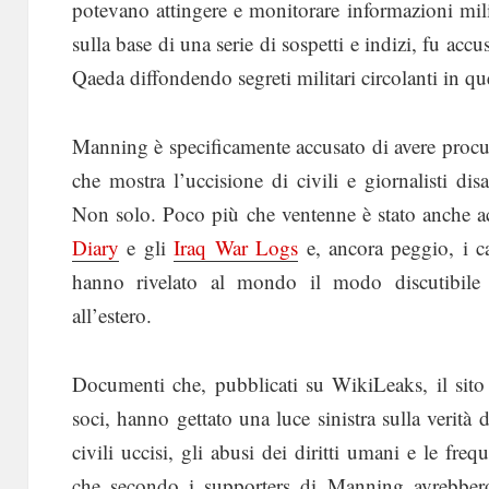
potevano attingere e monitorare informazioni mili
sulla base di una serie di sospetti e indizi, fu acc
Qaeda diffondendo segreti militari circolanti in que
Manning è specificamente accusato di avere proc
che mostra l’uccisione di civili e giornalisti di
Non solo. Poco più che ventenne è stato anche ac
Diary
e gli
Iraq War Logs
e, ancora peggio, i c
hanno rivelato al mondo il modo discutibile 
all’estero.
Documenti che, pubblicati su WikiLeaks, il sito
soci, hanno gettato una luce sinistra sulla verità 
civili uccisi, gli abusi dei diritti umani e le freq
che secondo i supporters di Manning avrebber