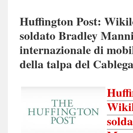
Huffington Post: Wikil
soldato Bradley Manni
internazionale di mobil
della talpa del Cablega
Huf
Wiki
sol