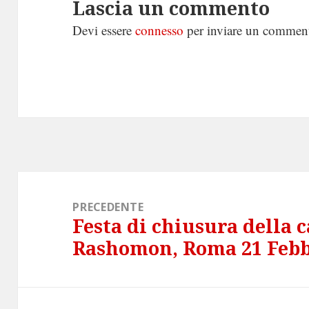
Lascia un commento
Devi essere
connesso
per inviare un commen
Navigazione
articoli
PRECEDENTE
Festa di chiusura della 
Articolo
Rashomon, Roma 21 Febb
precedente: