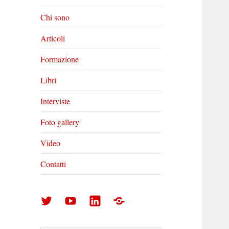
Chi sono
Articoli
Formazione
Libri
Interviste
Foto gallery
Video
Contatti
Arturo
Arturo
Arturo
Foto
Di
Di
Di
gallery