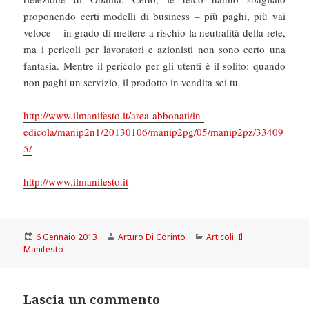
proponendo certi modelli di business – più paghi, più vai
veloce – in grado di mettere a rischio la neutralità della rete,
ma i pericoli per lavoratori e azionisti non sono certo una
fantasia. Mentre il pericolo per gli utenti è il solito: quando
non paghi un servizio, il prodotto in vendita sei tu.
http://www.ilmanifesto.it/area-abbonati/in-
edicola/manip2n1/20130106/manip2pg/05/manip2pz/33409
5/
http://www.ilmanifesto.it
Scritto
Autore
Categorie
6 Gennaio 2013
Arturo Di Corinto
Articoli
,
Il
il
Manifesto
Lascia un commento