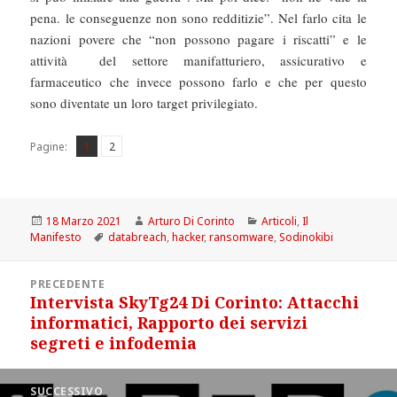
pena. le conseguenze non sono redditizie”. Nel farlo cita le
nazioni povere che “non possono pagare i riscatti” e le
attività del settore manifatturiero, assicurativo e
farmaceutico che invece possono farlo e che per questo
sono diventate un loro target privilegiato.
Pagina
Pagina
,
Pagine:
1
2
Scritto
Autore
Categorie
18 Marzo 2021
Arturo Di Corinto
Articoli
,
Il
il
Tag
Manifesto
databreach
,
hacker
,
ransomware
,
Sodinokibi
Navigazione
PRECEDENTE
articoli
Intervista SkyTg24 Di Corinto: Attacchi
Articolo
informatici, Rapporto dei servizi
precedente:
segreti e infodemia
SUCCESSIVO