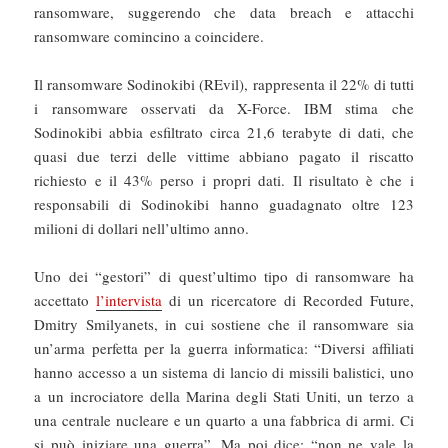
ransomware, suggerendo che data breach e attacchi
ransomware comincino a coincidere.
Il ransomware Sodinokibi (REvil), rappresenta il 22% di tutti
i ransomware osservati da X-Force. IBM stima che
Sodinokibi abbia esfiltrato circa 21,6 terabyte di dati, che
quasi due terzi delle vittime abbiano pagato il riscatto
richiesto e il 43% perso i propri dati. Il risultato è che i
responsabili di Sodinokibi hanno guadagnato oltre 123
milioni di dollari nell’ultimo anno.
Uno dei “gestori” di quest’ultimo tipo di ransomware ha
accettato
l’intervista
di un ricercatore di Recorded Future,
Dmitry Smilyanets, in cui sostiene che il ransomware sia
un’arma perfetta per la guerra informatica: “Diversi affiliati
hanno accesso a un sistema di lancio di missili balistici, uno
a un incrociatore della Marina degli Stati Uniti, un terzo a
una centrale nucleare e un quarto a una fabbrica di armi. Ci
si può iniziare una guerra”. Ma poi dice: “non ne vale la