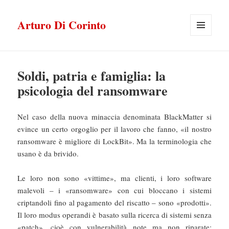
Arturo Di Corinto
MENU
E
WIDGET
Soldi, patria e famiglia: la
psicologia del ransomware
Nel caso della nuova minaccia denominata BlackMatter si
evince un certo orgoglio per il lavoro che fanno, «il nostro
ransomware è migliore di LockBit». Ma la terminologia che
usano è da brivido.
Le loro non sono «vittime», ma clienti, i loro software
malevoli – i «ransomware» con cui bloccano i sistemi
criptandoli fino al pagamento del riscatto – sono «prodotti».
Il loro modus operandi è basato sulla ricerca di sistemi senza
«patch», cioè con vulnerabilità note ma non riparate;