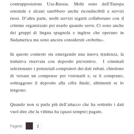
contrapposizione Usa-Russia. Molti sono dell’Europa
orientale e alcuni sarebbero anche riconducibili a servizi
russi. D’altra parte, molti servizi segreti collaborano con il
crimine organizzato per usarlo quando serve. Ci sono anche
dei gruppi di lingua spagnola e inglese che operano in
Sudamerica ma sono ancora considerati «robetta».
In questo contesto sta emergendo una nuova tendenza, la
trattativa riservata con deposito preventivo. I criminali
selezionano i potenziali compratori dei dati rubati, chiedono
di versare un compenso per visionarli e, se li comprano,
sottraggono il deposito alla cifra finale, altrimenti se lo
tengono.
Quando non si parla più dell’attacco che ha sottratto i dati
vuol dire che la vittima ha (quasi sempre) pagato.
Pagina
Pagina
,
Pagine:
1
2