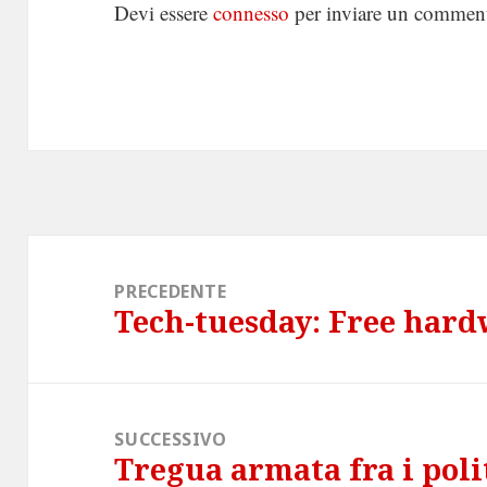
Devi essere
connesso
per inviare un commen
Navigazione
articoli
PRECEDENTE
Tech-tuesday: Free har
Articolo
precedente:
SUCCESSIVO
Tregua armata fra i polit
Articolo