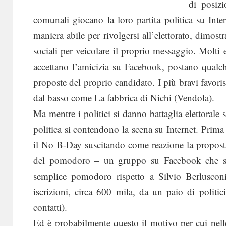
di posizi
comunali giocano la loro partita politica su Inte
maniera abile per rivolgersi all’elettorato, dimos
sociali per veicolare il proprio messaggio. Molti e
accettano l’amicizia su Facebook, postano qualch
proposte del proprio candidato. I più bravi favori
dal basso come La fabbrica di Nichi (Vendola).
Ma mentre i politici si danno battaglia elettorale 
politica si contendono la scena su Internet. Prima
il No B-Day suscitando come reazione la propost
del pomodoro – un gruppo su Facebook che sc
semplice pomodoro rispetto a Silvio Berlusconi
iscrizioni, circa 600 mila, da un paio di politi
contatti).
Ed è probabilmente questo il motivo per cui nelle u