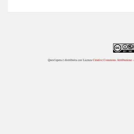
successivo:
Quest'opera è distribuita con Licenza
Creative Commons Attribuzione - 