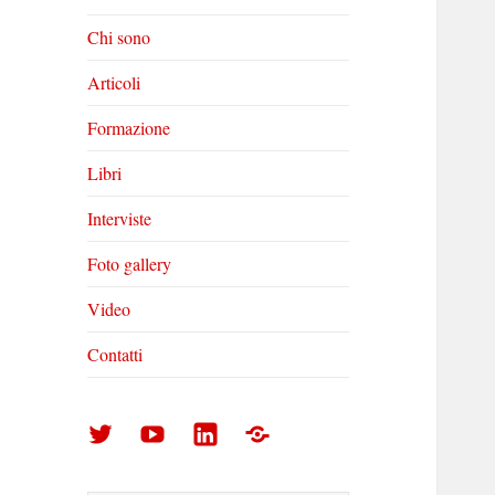
Chi sono
Articoli
Formazione
Libri
Interviste
Foto gallery
Video
Contatti
Arturo
Arturo
Arturo
Foto
Di
Di
Di
gallery