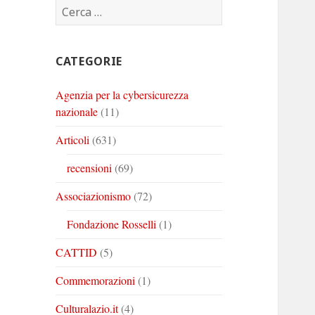
Ricerca
Corinto
Corinto
Corinto
per:
su
su
su
Twitter
Youtube
Linkedin
CATEGORIE
Agenzia per la cybersicurezza
nazionale
(11)
Articoli
(631)
recensioni
(69)
Associazionismo
(72)
Fondazione Rosselli
(1)
CATTID
(5)
Commemorazioni
(1)
Culturalazio.it
(4)