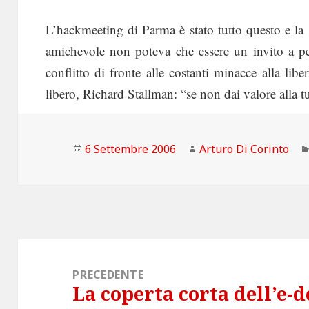
L’hackmeeting di Parma è stato tutto questo e la 
amichevole non poteva che essere un invito a pe
conflitto di fronte alle costanti minacce alla lib
libero, Richard Stallman: “se non dai valore alla tu
Scritto
Autore
6 Settembre 2006
Arturo Di Corinto
il
Navigazione
articoli
PRECEDENTE
La coperta corta dell’e-
Articolo