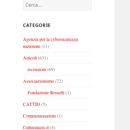
Ricerca
Corinto
Corinto
Corinto
per:
su
su
su
Twitter
Youtube
Linkedin
CATEGORIE
Agenzia per la cybersicurezza
nazionale
(11)
Articoli
(631)
recensioni
(69)
Associazionismo
(72)
Fondazione Rosselli
(1)
CATTID
(5)
Commemorazioni
(1)
Culturalazio.it
(4)