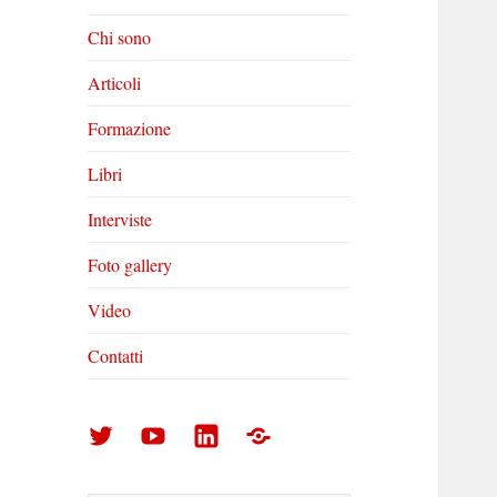
Chi sono
Articoli
Formazione
Libri
Interviste
Foto gallery
Video
Contatti
Arturo
Arturo
Arturo
Foto
Di
Di
Di
gallery