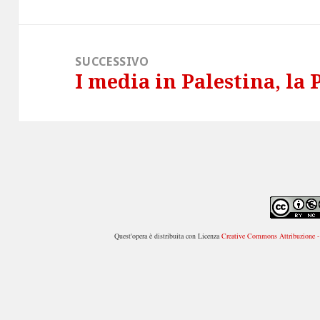
precedente:
SUCCESSIVO
I media in Palestina, la
Articolo
successivo:
Quest'opera è distribuita con Licenza
Creative Commons Attribuzione - 