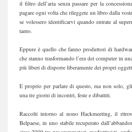
il filtro dell’aria senza passare per la concessi
pagare ogni volta che rileggete un libro dalla vos
se volessero identificarvi quando entrate al supe
tanto.
Eppure è quello che fanno produttori di hardware,
che stanno trasformando l’era dei computer in una
più liberi di disporre liberamente dei propri oggetti
E proprio per parlare di questo, ma non solo, gli
una tre giorni di incontri, feste e dibattiti.
Raccolti intorno al nono Hackmeeting, il ritrov
Belpaese, in uno stabile recuperato dall’abbando
circa 2000 tra programmatori, mediattivisti, grafi