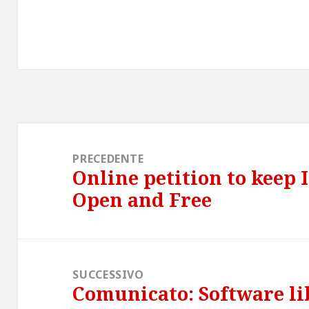
Navigazione
articoli
PRECEDENTE
Online petition to keep 
Articolo
Open and Free
precedente:
SUCCESSIVO
Comunicato: Software lib
Articolo