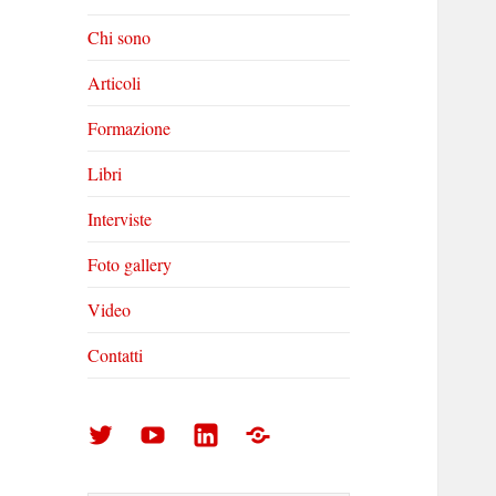
Chi sono
Articoli
Formazione
Libri
Interviste
Foto gallery
Video
Contatti
Arturo
Arturo
Arturo
Foto
Di
Di
Di
gallery