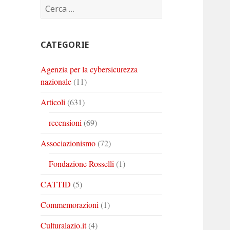
Ricerca
Corinto
Corinto
Corinto
per:
su
su
su
Twitter
Youtube
Linkedin
CATEGORIE
Agenzia per la cybersicurezza
nazionale
(11)
Articoli
(631)
recensioni
(69)
Associazionismo
(72)
Fondazione Rosselli
(1)
CATTID
(5)
Commemorazioni
(1)
Culturalazio.it
(4)