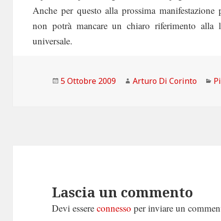
Anche per questo alla prossima manifestazione p
non potrà mancare un chiaro riferimento alla l
universale.
Scritto
Autore
C
5 Ottobre 2009
Arturo Di Corinto
P
il
Lascia un commento
Devi essere
connesso
per inviare un commen