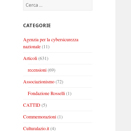
Ricerca
Corinto
Corinto
Corinto
per:
su
su
su
Twitter
Youtube
Linkedin
CATEGORIE
Agenzia per la cybersicurezza
nazionale
(11)
Articoli
(631)
recensioni
(69)
Associazionismo
(72)
Fondazione Rosselli
(1)
CATTID
(5)
Commemorazioni
(1)
Culturalazio.it
(4)