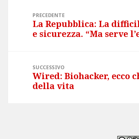
Navigazione
articoli
PRECEDENTE
La Repubblica: La diffici
Articolo
e sicurezza. “Ma serve l’
precedente:
SUCCESSIVO
Wired: Biohacker, ecco c
Articolo
della vita
successivo: