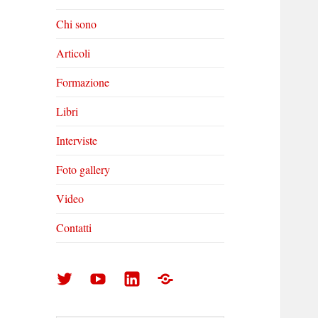
Chi sono
Articoli
Formazione
Libri
Interviste
Foto gallery
Video
Contatti
Arturo
Arturo
Arturo
Foto
Di
Di
Di
gallery