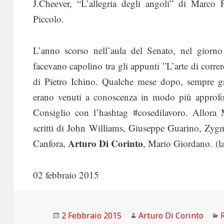
J.Cheever, “L’allegria degli angoli” di Marco 
Piccolo.
L’anno scorso nell’aula del Senato, nel giorno
facevano capolino tra gli appunti ”L’arte di corre
di Pietro Ichino. Qualche mese dopo, sempre gra
erano venuti a conoscenza in modo più approfond
Consiglio con l’hashtag #cosedilavoro. Allora 
scritti di John Williams, Giuseppe Guarino, Zy
Arturo Di Corinto
Canfora,
, Mario Giordano. (la
02 febbraio 2015
Scritto
Autore
2 Febbraio 2015
Arturo Di Corinto