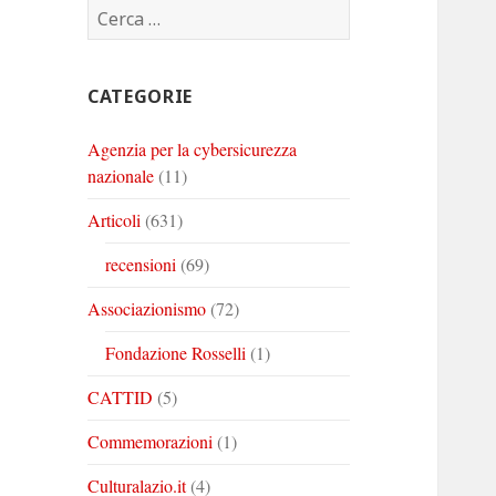
Ricerca
Corinto
Corinto
Corinto
per:
su
su
su
Twitter
Youtube
Linkedin
CATEGORIE
Agenzia per la cybersicurezza
nazionale
(11)
Articoli
(631)
recensioni
(69)
Associazionismo
(72)
Fondazione Rosselli
(1)
CATTID
(5)
Commemorazioni
(1)
Culturalazio.it
(4)