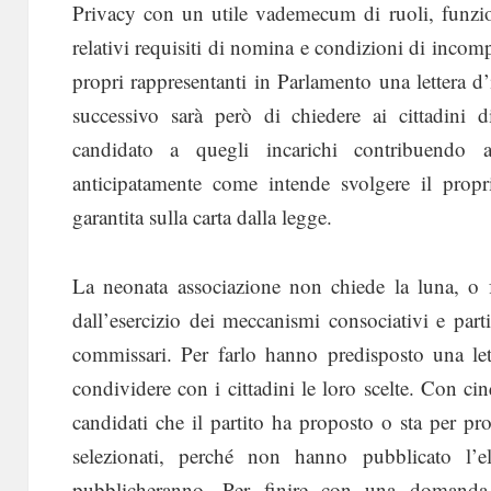
Privacy con un utile vademecum di ruoli, funzio
relativi requisiti di nomina e condizioni di incompa
propri rappresentanti in Parlamento una lettera d’i
successivo sarà però di chiedere ai cittadini d
candidato a quegli incarichi contribuendo 
anticipatamente come intende svolgere il propr
garantita sulla carta dalla legge.
La neonata associazione non chiede la luna, o for
dall’esercizio dei meccanismi consociativi e parti
commissari. Per farlo hanno predisposto una lett
condividere con i cittadini le loro scelte. Con c
candidati che il partito ha proposto o sta per pr
selezionati, perché non hanno pubblicato l’e
pubblicheranno. Per finire con una domanda r