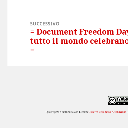
precedente:
SUCCESSIVO
= Document Freedom Day 
Articolo
tutto il mondo celebrano
successivo:
=
Quest'opera è distribuita con Licenza
Creative Commons Attribuzione - 