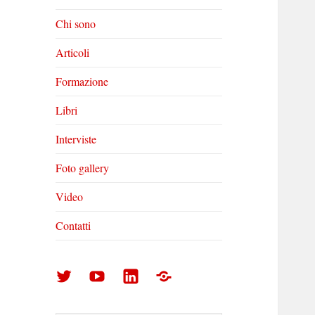
Chi sono
Articoli
Formazione
Libri
Interviste
Foto gallery
Video
Contatti
Arturo
Arturo
Arturo
Foto
Di
Di
Di
gallery