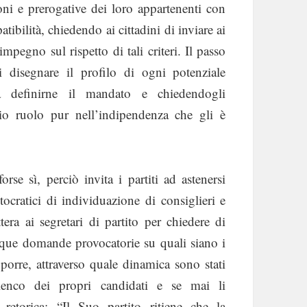
ni e prerogative dei loro appartenenti con
tibilità, chiedendo ai cittadini di inviare ai
mpegno sul rispetto di tali criteri. Il passo
i disegnare il profilo di ogni potenziale
a definirne il mandato e chiedendogli
io ruolo pur nell’indipendenza che gli è
se sì, perciò invita i partiti ad astenersi
tocratici di individuazione di consiglieri e
era ai segretari di partito per chiedere di
inque domande provocatorie su quali siano i
oporre, attraverso quale dinamica sono stati
lenco dei propri candidati e se mai li
etorica: “Il Suo partito ritiene che la