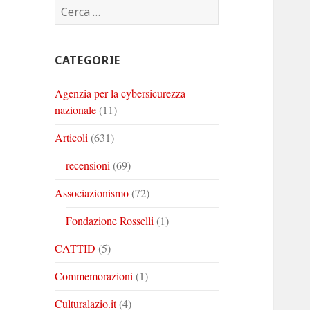
Ricerca
Corinto
Corinto
Corinto
per:
su
su
su
Twitter
Youtube
Linkedin
CATEGORIE
Agenzia per la cybersicurezza
nazionale
(11)
Articoli
(631)
recensioni
(69)
Associazionismo
(72)
Fondazione Rosselli
(1)
CATTID
(5)
Commemorazioni
(1)
Culturalazio.it
(4)