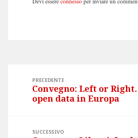
Devi essere
connesso
per inviare un commen
Navigazione
articoli
PRECEDENTE
Convegno: Left or Right.
Articolo
open data in Europa
precedente:
SUCCESSIVO