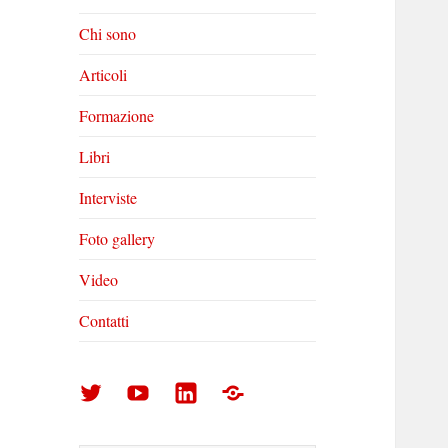
Chi sono
Articoli
Formazione
Libri
Interviste
Foto gallery
Video
Contatti
Arturo
Arturo
Arturo
Foto
Di
Di
Di
gallery