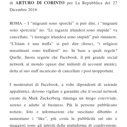
ARTURO DI CORINTO
di
per La Repubblica del 27
Dicembre 2016
ROMA – I “migranti sono sporchi” si può dire, i “migranti
sono sporcizia” no. “Le ragazze irlandesi sono stupide” va
cancellato, “i teenager irlandesi sono stupidi” può rimanere.
“L’Islam è una truffa” si può dire (forse), “i religiosi
musulmani sono truffatori” no. In base a quali regole?
Quelle, finora segrete che Facebook, il più grande social
network al mondo (quasi due miliardi di account utente),
detta al suo staff incaricato di cancellare i post inopportuni.
I moderatori di Facebook, a volte dipendenti di aziende
appaltatrici, devono vigilare e garantire che il social network
creato da Mark Zuckerberg rimanga un luogo conviviale,
sereno e adatto al business. Più le persone pubblicano
notizie, foto e informazioni che suscitano dibattito e
aumentano i “like”, più costa la pubblicità sul sito e
maggiori sono gli introiti della piattaforma di condivisione.