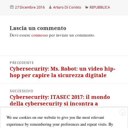
Scritto
Autore
Categorie
27 Dicembre 2016
Arturo Di Corinto
REPUBBLICA
il
Lascia un commento
Devi essere
connesso
per inviare un commento.
Navigazione
PRECEDENTE
articoli
Cybersecurity: Ms. Robot: un video hip-
Articolo
hop per capire la sicurezza digitale
precedente:
SUCCESSIVO
Cybersecurity: ITASEC 2017: il mondo
Articolo
della cybersecurity si incontra a
successivo:
Venezia
X
We use cookies on our website to give you the most relevant
experience by remembering your preferences and repeat visits. By