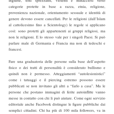
ingiurie, toni sprezzanti, violenti e minacciosi verso
categorie protette in base a razza, etnia, religione,
provenienza nazionale, orientamento sessuale e identità di
genere devono essere cancellati. Per le religioni (dall’Islam
al cattolicesimo fino a Scientology) le regole si applicano
così: sono protetti gli appartenenti ai gruppi religiosi, ma
non le religioni. E lo stesso vale per i singoli Paesi. Si può
parlare male di Germania e Francia ma non di tedeschi e
francesi.
Fare una graduatoria delle persone sulla base dell’aspetto
fisico o dei tratti di personalità è considerato bullismo e
quindi non è permesso. Atteggiamenti “autolesionistici”
come i tatuaggi e il piercing estremo possono essere
pubblicati se non invitano gli altri a “farlo a casa”. Ma le
persone che postano immagini di ferite autoinflitte vanno
messe in contatto con chi li può aiutare. Come ogni servizio
editoriale anche Facebook distingue le figure pubbliche dai
semplici cittadini. Chi ha più di 100 mila followers, va in