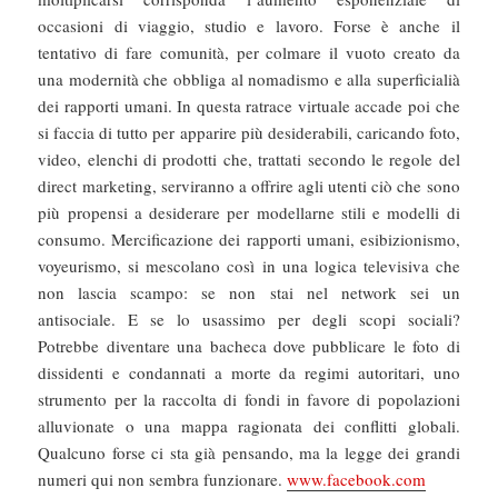
occasioni di viaggio, studio e lavoro. Forse è anche il
tentativo di fare comunità, per colmare il vuoto creato da
una modernità che obbliga al nomadismo e alla superficialià
dei rapporti umani. In questa ratrace virtuale accade poi che
si faccia di tutto per apparire più desiderabili, caricando foto,
video, elenchi di prodotti che, trattati secondo le regole del
direct marketing, serviranno a offrire agli utenti ciò che sono
più propensi a desiderare per modellarne stili e modelli di
consumo. Mercificazione dei rapporti umani, esibizionismo,
voyeurismo, si mescolano così in una logica televisiva che
non lascia scampo: se non stai nel network sei un
antisociale. E se lo usassimo per degli scopi sociali?
Potrebbe diventare una bacheca dove pubblicare le foto di
dissidenti e condannati a morte da regimi autoritari, uno
strumento per la raccolta di fondi in favore di popolazioni
alluvionate o una mappa ragionata dei conflitti globali.
Qualcuno forse ci sta già pensando, ma la legge dei grandi
numeri qui non sembra funzionare.
www.facebook.com