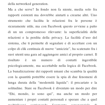
della networked generation.
Ma a che serve? In fondo non fa niente, media solo fra
rapporti esistenti ma dovrebbe aiutarti a crearne altri. Uno
strumento che facilita le relazioni fra le persone è
sicuramente utile, ma con Facebook questo avviene a patto
di un un compromesso rilevante: la superficialità delle
relazioni e la perdita della privacy. La facilità d’uso del
sistema, che ti permette di segnalare e di accettare con un
colpo di clik centinaia di nuove “amicizie”, ha scatenato fra i
suoi utenti una gara ad aggiungere amici al proprio carnet. Il
risultato è un numero di contatti ingestibile
psicologicamente, ma accettabile nella logica di Facebook.
La banalizzazione dei rapporti umani che scambia la qualità
con la quantità potrebbe essere la spia di due fenomeni di
lunga durata della “modernità liquida”: il precariato e la
solitudine. Stare su Facebook è diventato un modo per dire
“Ehi, mondo, io sono qui”, ma anche un modo per
aumentare i propri contatti personali e sperare che a quel
moltiplicarsi corrisponda l’aumento esponenziale di