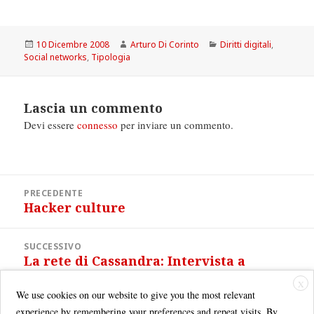
Scritto
Autore
Categorie
10 Dicembre 2008
Arturo Di Corinto
Diritti digitali
,
il
Social networks
,
Tipologia
Lascia un commento
Devi essere
connesso
per inviare un commento.
Navigazione
PRECEDENTE
articoli
Hacker culture
Articolo
precedente:
SUCCESSIVO
La rete di Cassandra: Intervista a
Articolo
Radio3 Scienza
successivo:
X
We use cookies on our website to give you the most relevant
experience by remembering your preferences and repeat visits. By