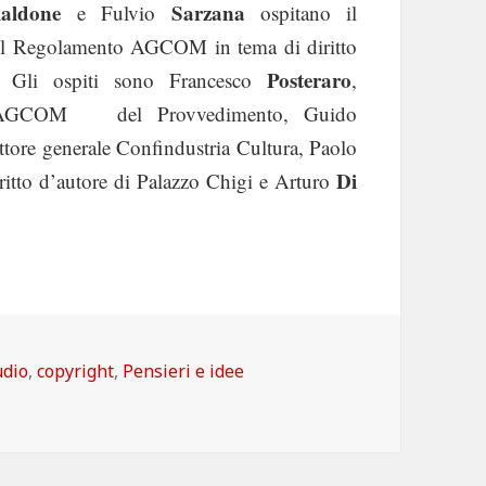
ialdone
Sarzana
e Fulvio
ospitano il
sul Regolamento AGCOM in tema di diritto
Posteraro
 Gli ospiti sono Francesco
,
 AGCOM del Provvedimento, Guido
ettore generale Confindustria Cultura, Paolo
Di
ritto d’autore di Palazzo Chigi e Arturo
tegorie
udio
,
copyright
,
Pensieri e idee
to d’autore e Agcom a Radio Radicale