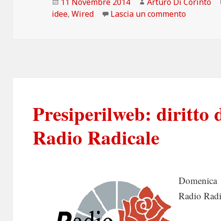
Scritto
Autore
11 Novembre 2014
Arturo Di Corinto
il
su Wired:
idee
,
Wired
Lascia un commento
Presiperilweb: diritto
Radio Radicale
Domenica 
Radio Radic