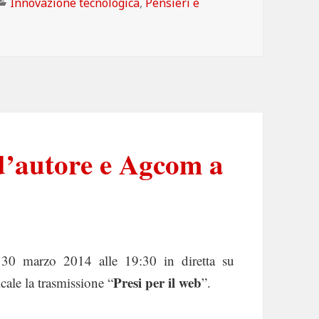
Categorie
Innovazione tecnologica
,
Pensieri e
 #ItalyWIFInation, parte la campagna per il wifi obbligatori
 d’autore e Agcom a
30 marzo 2014 alle 19:30 in diretta su
Presi per il web
ale la trasmissione “
”.