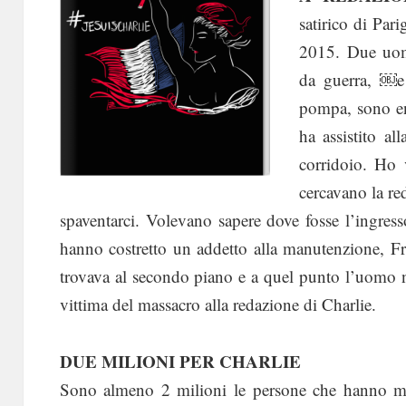
satirico di Pari
2015. Due uom
da guerra, ￼e
pompa, sono ent
ha assistito al
corridoio. Ho 
cercavano la red
spaventarci. Volevano sapere dove fosse l’ingresso
hanno costretto un addetto alla manutenzione, Fré
trovava al secondo piano e a quel punto l’uomo n
vittima del massacro alla redazione di Charlie.
DUE MILIONI PER CHARLIE
Sono almeno 2 milioni le persone che hanno ma