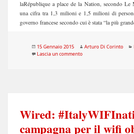
laRépublique a place de la Nation, secondo Le 
una cifra tra 1,3 milioni e 1,5 milioni di person
governo francese secondo cui è stata “la più grande
Scritto
Autore
15 Gennaio 2015
Arturo Di Corinto
il
su Ex-Post: Je Suis Char
Lascia un commento
Wired: #ItalyWIFInati
campagna per il wifi o