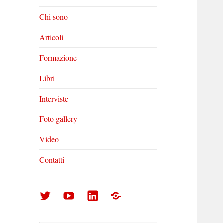
Chi sono
Articoli
Formazione
Libri
Interviste
Foto gallery
Video
Contatti
Arturo
Arturo
Arturo
Foto
Di
Di
Di
gallery