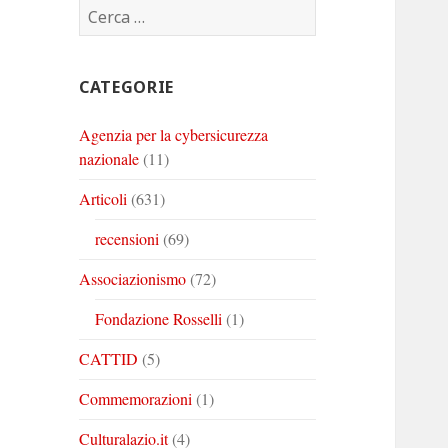
Ricerca
Corinto
Corinto
Corinto
per:
su
su
su
Twitter
Youtube
Linkedin
CATEGORIE
Agenzia per la cybersicurezza
nazionale
(11)
Articoli
(631)
recensioni
(69)
Associazionismo
(72)
Fondazione Rosselli
(1)
CATTID
(5)
Commemorazioni
(1)
Culturalazio.it
(4)