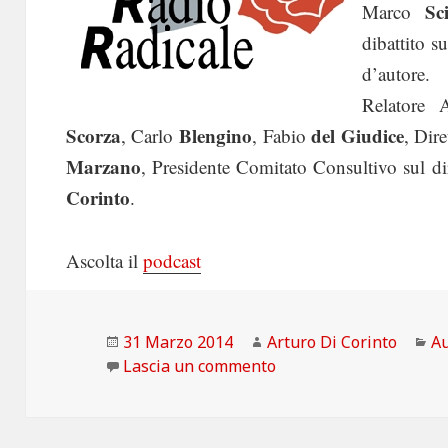
Sc
Marco
dibattito 
d’autore.
Relatore
Scorza
Blengino
del Giudice
, Carlo
, Fabio
, Dir
Marzano
, Presidente Comitato Consultivo sul di
Corinto
.
Ascolta il
podcast
Scritto
Autore
Ca
31 Marzo 2014
Arturo Di Corinto
A
il
su Presiperilweb: dirit
Lascia un commento