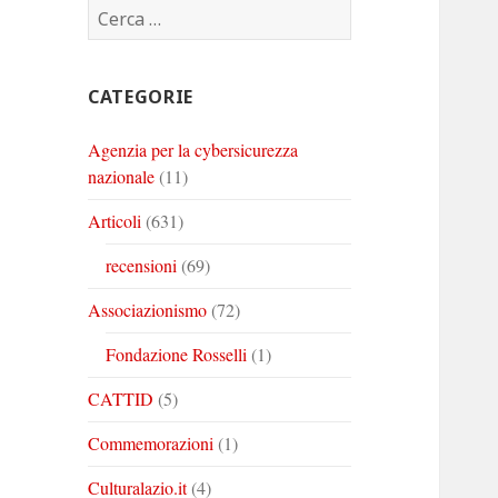
Ricerca
Corinto
Corinto
Corinto
per:
su
su
su
Twitter
Youtube
Linkedin
CATEGORIE
Agenzia per la cybersicurezza
nazionale
(11)
Articoli
(631)
recensioni
(69)
Associazionismo
(72)
Fondazione Rosselli
(1)
CATTID
(5)
Commemorazioni
(1)
Culturalazio.it
(4)