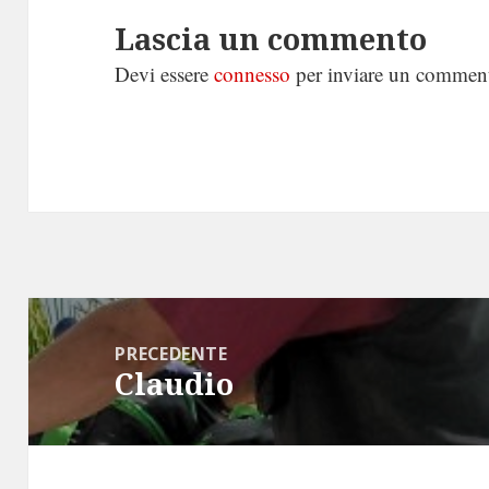
Lascia un commento
Devi essere
connesso
per inviare un commen
Navigazione
articoli
PRECEDENTE
Claudio
Articolo
precedente: