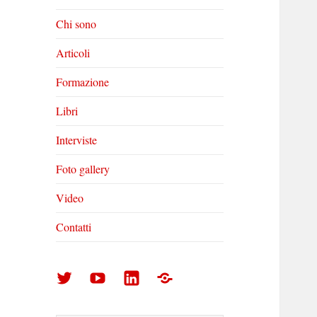
Chi sono
Articoli
Formazione
Libri
Interviste
Foto gallery
Video
Contatti
Arturo
Arturo
Arturo
Foto
Di
Di
Di
gallery