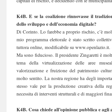
capitali di rischio, e decidendo con le municipalit
K4B. E se la coalizione rinnovasse il tradizion
dello sviluppo e dell’economia digitale?
Di Corinto. Lo farebbe a proprio rischio, c’è mol
mio programma elettorale è stato scritto colletti
tuttora online, modificabile su www.openlazio.it.
Ma sono fiducioso. Il presidente Zingaretti è mol
tema della virtualizzazione delle aree muse
valorizzazione e fruizione del patrimonio cultur
molto sentito. La nostra regione ha degli important
stesso vale per la produzione creativa della re
necessita di interventi strutturali e di maggiori fin
K4B. Cosa chiede all’opinione pubblica e agli a