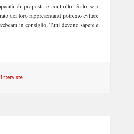
acità di proposta e controllo. Solo se i
erato dei loro rappresentanti potremo evitare
e webcam in consiglio. Tutti devono sapere e
Categorie
Interviste