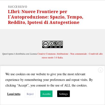
Navigazione
SUCCESSIVO
articoli
LIbri: Nuove Frontiere per
Articolo
l`Autoproduzione: Spazio, Tempo,
successivo:
Reddito, Ipotesi di Autogestione
Quest'opera è distribuita con Licenza
Creative Commons Attribuzione - Non commerciale - Condividi allo
stesso modo 3.0 Italia
.
X
We use cookies on our website to give you the most relevant
experience by remembering your preferences and repeat visits. By
clicking “Accept”, you consent to the use of ALL the cookies.
Leggi tutto
Reject
Accetto
Settings