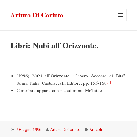
Arturo Di Corinto
MENU
E
WIDGET
Libri: Nubi all`Orizzonte.
(1996) Nubi all`Orizzonte. “Libero Accesso ai Bits”,
[1]
Roma, Italia: Castelvecchi Editore, pp. 155-160
Contributi apparsi con pseudonimo Mr.Tattle
Scritto
Autore
Categorie
7 Giugno 1996
Arturo Di Corinto
Articoli
il