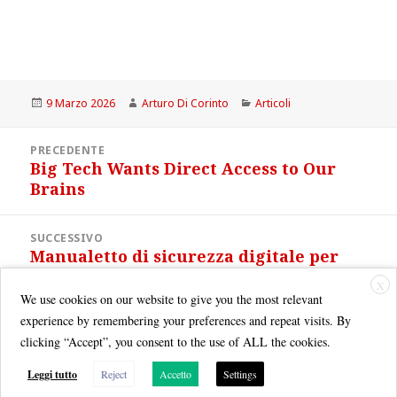
Scritto
Autore
Categorie
9 Marzo 2026
Arturo Di Corinto
Articoli
il
Navigazione
PRECEDENTE
articoli
Big Tech Wants Direct Access to Our
Articolo
Brains
precedente:
SUCCESSIVO
Manualetto di sicurezza digitale per
Articolo
giornalisti e attivisti
successivo:
X
We use cookies on our website to give you the most relevant
experience by remembering your preferences and repeat visits. By
clicking “Accept”, you consent to the use of ALL the cookies.
Leggi tutto
Reject
Accetto
Settings
Quest'opera è distribuita con Licenza
Creative Commons Attribuzione - Non commerciale - Condividi allo