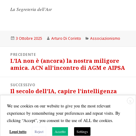
La Segreteria dell’Asr
Scritto
Autore
Categorie
3 Ottobre 2025
Arturo Di Corinto
Associazionismo
il
Navigazione
PRECEDENTE
articoli
L’IA non è (ancora) la nostra miligore
Articolo
amica. ACN all’incontro di AGM e AIPSA
precedente:
SUCCESSIVO
Il secolo dell’IA, capire l’intelligenza
Articolo
artificiale, decidere il futuro
successivo:
X
We use cookies on our website to give you the most relevant
experience by remembering your preferences and repeat visits. By
clicking “Accept”, you consent to the use of ALL the cookies.
Leggi tutto
Reject
Accetto
Settings